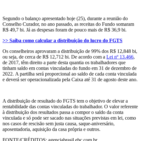
Segundo o balanço apresentado hoje (25), durante a reunião do
Conselho Curador, no ano passado, as receitas do Fundo somaram
R$ 49,7 bi. Já as despesas foram de pouco mais de R$ 36,9 bi.
>> Saiba como calcular a distribuição do lucro do FGTS
Os conselheiros aprovaram a distribuição de 99% dos R$ 12,848 bi,
ou seja, de cerca de R$ 12,712 bi. De acordo com a
Lei nº 13.466
,
de 2017, têm direito a parte desta quantia os trabalhadores que
tinham saldo em contas vinculadas do fundo em 31 de dezembro de
2022. A partilha será proporcional ao saldo de cada conta vinculada
e deverá ser operacionalizada pela Caixa até 31 de agosto deste ano.
A distribuição de resultado do FGTS tem o objetivo de elevar a
rentabilidade das contas vinculadas do trabalhador. O valor referente
à distribuição dos resultados passa a compor o saldo da conta
vinculada e só pode ser sacado nas situações previstas em lei, como
nos casos de rescisão sem justa causa, saque-aniversário,
aposentadoria, aquisição da casa própria e outros.
FONTE/CRÉDITOS:
agenciabrasil.ebc.com.br