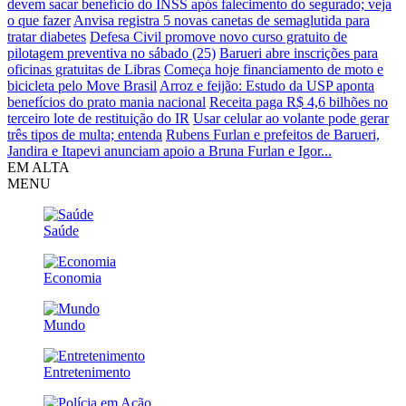
devem sacar benefício do INSS após falecimento do segurado; veja
o que fazer
Anvisa registra 5 novas canetas de semaglutida para
tratar diabetes
Defesa Civil promove novo curso gratuito de
pilotagem preventiva no sábado (25)
Barueri abre inscrições para
oficinas gratuitas de Libras
Começa hoje financiamento de moto e
bicicleta pelo Move Brasil
Arroz e feijão: Estudo da USP aponta
benefícios do prato mania nacional
Receita paga R$ 4,6 bilhões no
terceiro lote de restituição do IR
Usar celular ao volante pode gerar
três tipos de multa; entenda
Rubens Furlan e prefeitos de Barueri,
Jandira e Itapevi anunciam apoio a Bruna Furlan e Igor...
EM ALTA
MENU
Saúde
Economia
Mundo
Entretenimento