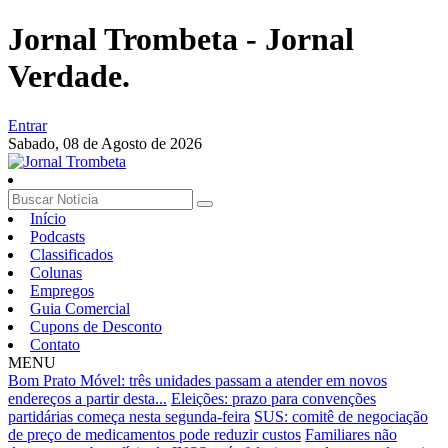
Jornal Trombeta - Jornal
Verdade.
Entrar
Sabado,
08 de Agosto de 2026
Início
Podcasts
Classificados
Colunas
Empregos
Guia Comercial
Cupons de Desconto
Contato
MENU
Bom Prato Móvel: três unidades passam a atender em novos
endereços a partir desta...
Eleições: prazo para convenções
partidárias começa nesta segunda-feira
SUS: comitê de negociação
de preço de medicamentos pode reduzir custos
Familiares não