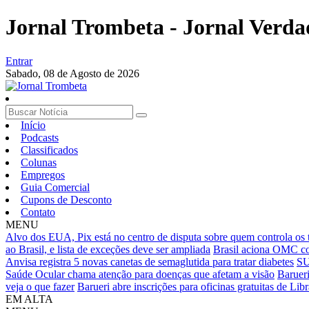
Jornal Trombeta - Jornal Verda
Entrar
Sabado,
08 de Agosto de 2026
Início
Podcasts
Classificados
Colunas
Empregos
Guia Comercial
Cupons de Desconto
Contato
MENU
Alvo dos EUA, Pix está no centro de disputa sobre quem controla os tr
ao Brasil, e lista de exceções deve ser ampliada
Brasil aciona OMC con
Anvisa registra 5 novas canetas de semaglutida para tratar diabetes
SU
Saúde Ocular chama atenção para doenças que afetam a visão
Barueri
veja o que fazer
Barueri abre inscrições para oficinas gratuitas de Libr
EM ALTA