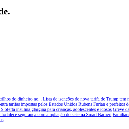
de.
ilhos do dinheiro no...
Lista de isenções de nova tarifa de Trump tem ma
tra tarifas impostas pelos Estados Unidos
Rubens Furlan e prefeitos d
S oferta insulina glargina para crianças, adolescentes e idosos
Greve da
 fortalece segurança com ampliação do sistema Smart Barueri
Familiar
as