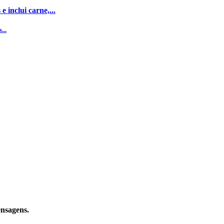
 inclui carne,...
...
ensagens.