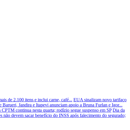
is de 2.100 itens e inclui carne, café...
EUA sinalizam novo tarifaço
e Barueri, Jandira e Itapevi anunciam apoio a Bruna Furlan e Igor...
 CPTM continua nesta quarta; rodízio segue suspenso em SP
Dia da
es não devem sacar benefício do INSS após falecimento do segurado;