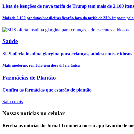
Lista de isenções de nova tarifa de Trump tem mais de 2.100 itens e
Mais de 2.100 produtos brasileiros ficarão fora da tarifa de 25% imposta pelos
Saúde
SUS oferta insulina glargina para crianças, adolescentes e idosos
Mais moderno, remédio tem dose diária única
Farmácias de Plantão
Confira as farmácias que estarão de plantão
Saiba mais
Nossas notícias
no celular
Receba as notícias do Jornal Trombeta no seu app favorito de m