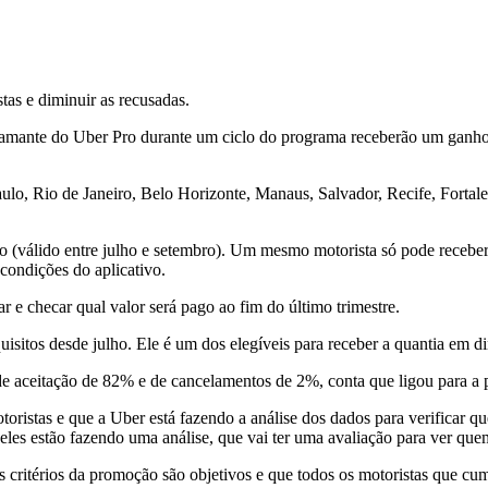
tas e diminuir as recusadas.
iamante do Uber Pro durante um ciclo do programa receberão um ganh
aulo, Rio de Janeiro, Belo Horizonte, Manaus, Salvador, Recife, Forta
o (válido entre julho e setembro). Um mesmo motorista só pode receber
condições do aplicativo.
r e checar qual valor será pago ao fim do último trimestre.
sitos desde julho. Ele é um dos elegíveis para receber a quantia em di
a de aceitação de 82% e de cancelamentos de 2%, conta que ligou para a
istas e que a Uber está fazendo a análise dos dados para verificar que
eles estão fazendo uma análise, que vai ter uma avaliação para ver que
 critérios da promoção são objetivos e que todos os motoristas que cu