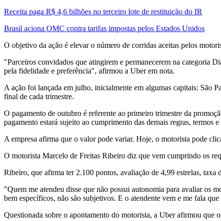
Receita paga R$ 4,6 bilhões no terceiro lote de restituição do IR
Brasil aciona OMC contra tarifas impostas pelos Estados Unidos
O objetivo da ação é elevar o número de corridas aceitas pelos motoris
"Parceiros convidados que atingirem e permanecerem na categoria D
pela fidelidade e preferência", afirmou a Uber em nota.
A ação foi lançada em julho, inicialmente em algumas capitais: São P
final de cada trimestre.
O pagamento de outubro é referente ao primeiro trimestre da promoçã
pagamento estará sujeito ao cumprimento das demais regras, termos e 
A empresa afirma que o valor pode variar. Hoje, o motorista pode clica
O motorista Marcelo de Freitas Ribeiro diz que vem cumprindo os requi
Ribeiro, que afirma ter 2.100 pontos, avaliação de 4,99 estrelas, tax
"Quem me atendeu disse que não possui autonomia para avaliar os motor
bem específicos, não são subjetivos. E o atendente vem e me fala que 
Questionada sobre o apontamento do motorista, a Uber afirmou que os