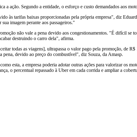
ica a ação. Segundo a entidade, o esforço e custo demandados aos moto
vido às tarifas baixas proporcionadas pela própria empresa", diz Edua
ar sua imagem perante aos passageiros."
promoção não vale a pena devido aos congestionamentos. "É difícil se to
cabar destruindo o carro dela", afirma.
aceitar todas as viagens], ultrapassa o valor pago pela promoção, de R$
m a pena, devido ao preço do combustível", diz Souza, da Amasp.
omo esta, a empresa poderia adotar outras ações para valorizar os moto
rança, o percentual repassado à Uber em cada corrida e ampliar a cobert