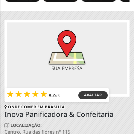
★
★
★
★
★
AVALIAR
5.0
/5
ONDE COMER EM
BRASÍLIA
Inova Panificadora & Confeitaria
LOCALIZAÇÃO:
Centro, Rua das flores n° 115