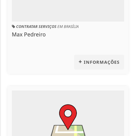
RATAR SERVIÇOS
EM BRASÍLIA
Pedreiro
ONDE CO
King Piz
+
INFORMAÇÕES
ONDE CO
Mexican