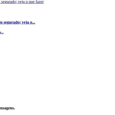
 segurado; veja o...
...
ensagens.