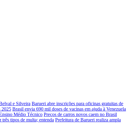
Belval e Silveira
Barueri abre inscrições para oficinas gratuitas de
m 2025
Brasil envia 690 mil doses de vacinas em ajuda à Venezuela
 Ensino Médio Técnico
Preços de carros novos caem no Brasil
 três tipos de multa; entenda
Prefeitura de Barueri realiza ampla