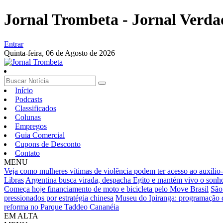
Jornal Trombeta - Jornal Verda
Entrar
Quinta-feira,
06 de Agosto de 2026
Início
Podcasts
Classificados
Colunas
Empregos
Guia Comercial
Cupons de Desconto
Contato
MENU
Veja como mulheres vítimas de violência podem ter acesso ao auxílio
Libras
Argentina busca virada, despacha Egito e mantém vivo o sonho
Começa hoje financiamento de moto e bicicleta pelo Move Brasil
São
pressionados por estratégia chinesa
Museu do Ipiranga: programação de
reforma no Parque Taddeo Cananéia
EM ALTA