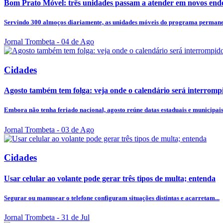
Bom Prato Móvel: três unidades passam a atender em novos endere
Servindo 300 almoços diariamente, as unidades móveis do programa permane
Jornal Trombeta
- 04 de Ago
Cidades
Agosto também tem folga: veja onde o calendário será interromp
Embora não tenha feriado nacional, agosto reúne datas estaduais e municipais 
Jornal Trombeta
- 03 de Ago
Cidades
Usar celular ao volante pode gerar três tipos de multa; entenda
Segurar ou manusear o telefone configuram situações distintas e acarretam...
Jornal Trombeta
- 31 de Jul