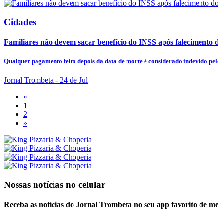
Cidades
Familiares não devem sacar benefício do INSS após falecimento do
Qualquer pagamento feito depois da data de morte é considerado indevido pelo
Jornal Trombeta
- 24 de Jul
«
1
2
»
Nossas notícias
no celular
Receba as notícias do Jornal Trombeta no seu app favorito de m