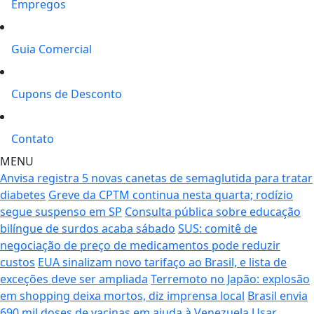
Empregos
Guia Comercial
Cupons de Desconto
Contato
MENU
Anvisa registra 5 novas canetas de semaglutida para tratar
diabetes
Greve da CPTM continua nesta quarta; rodízio
segue suspenso em SP
Consulta pública sobre educação
bilíngue de surdos acaba sábado
SUS: comitê de
negociação de preço de medicamentos pode reduzir
custos
EUA sinalizam novo tarifaço ao Brasil, e lista de
exceções deve ser ampliada
Terremoto no Japão: explosão
em shopping deixa mortos, diz imprensa local
Brasil envia
690 mil doses de vacinas em ajuda à Venezuela
Usar