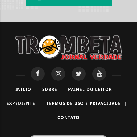
INÍCIO
|
SOBRE
|
PAINEL DO LEITOR
|
EXPEDIENTE
|
TERMOS DE USO E PRIVACIDADE
|
Termos de Uso e Privacidade
CONTATO
Esse site utiliza cookies para melhorar sua
experiência de navegação. Ao continuar o acesso,