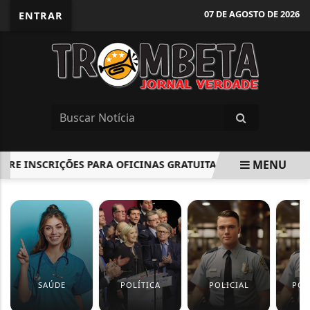
07 DE AGOSTO DE 2026
ENTRAR
MENU
RE INSCRIÇÕES PARA OFICINAS GRATUITAS DE LIBRAS
DE
EM ALTA
SAÚDE
POLÍTICA
POLICIAL
POL