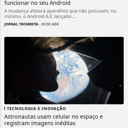
funcionar no seu Android
A mudança afetará aparelhos que não possuem, no
mínimo, o Android 6.0, lançado...
JORNAL TROMBETA
- 28 DE ABR
TECNOLOGIA E INOVAÇÃO
Astronautas usam celular no espaço e
registram imagens inéditas