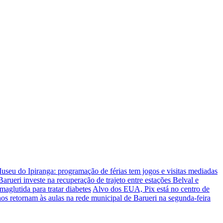
useu do Ipiranga: programação de férias tem jogos e visitas mediadas
Barueri investe na recuperação de trajeto entre estações Belval e
maglutida para tratar diabetes
Alvo dos EUA, Pix está no centro de
os retornam às aulas na rede municipal de Barueri na segunda-feira