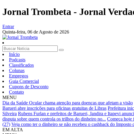
Jornal Trombeta - Jornal Verda
Entrar
Quinta-feira,
06 de Agosto de 2026
Início
Podcasts
Classificados
Colunas
Empregos
Guia Comercial
Cupons de Desconto
Contato
MENU
Dia da Saúde Ocular chama atenção para doenças que afetam a visão
Barueri abre inscrições para oficinas gratuitas de Libras
Prefeitura in
Silveira
Rubens Furlan e prefeitos de Barueri, Jandira e Itapevi anunc
disputa sobre quem controla os trilhos do dinheiro no...
Começa hoje f
(27)
Veja como ter o dinheiro se não recebeu o cashback do Imposto
EM ALTA