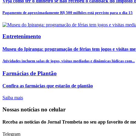
Veja como ter o dinheiro se não recebeu o cashback do Imposto
Pagamento de aproximadamente R$ 500 milhões está previsto para o dia 15
Entretenimento
Museu do Ipiranga: programação de férias tem jogos e visitas m
Atividades incluem salas de jogos, visitas mediadas e dinâmicas lúdicas com...
Farmácias de Plantão
Confira as farmácias que estarão de plantão
Saiba mais
Nossas notícias
no celular
Receba as notícias do Jornal Trombeta no seu app favorito de m
Telegram