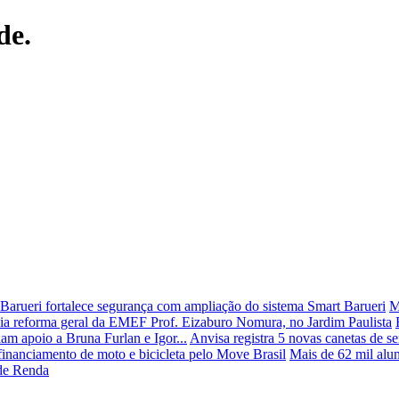
de.
Barueri fortalece segurança com ampliação do sistema Smart Barueri
M
icia reforma geral da EMEF Prof. Eizaburo Nomura, no Jardim Paulista
iam apoio a Bruna Furlan e Igor...
Anvisa registra 5 novas canetas de se
inanciamento de moto e bicicleta pelo Move Brasil
Mais de 62 mil alun
 de Renda