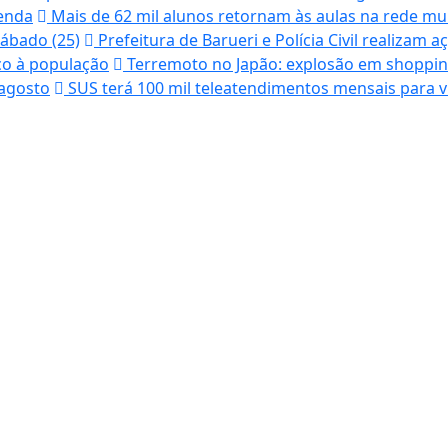
tenda
Mais de 62 mil alunos retornam às aulas na rede mun
ábado (25)
Prefeitura de Barueri e Polícia Civil realizam 
co à população
Terremoto no Japão: explosão em shopping
 agosto
SUS terá 100 mil teleatendimentos mensais para v