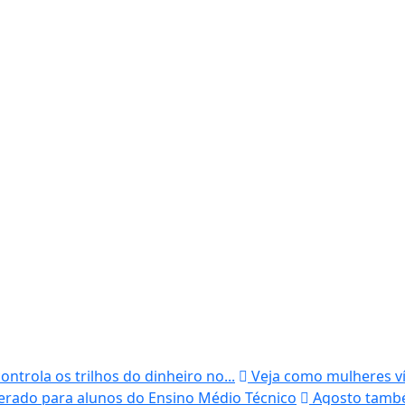
ntrola os trilhos do dinheiro no...
Veja como mulheres vít
erado para alunos do Ensino Médio Técnico
Agosto também