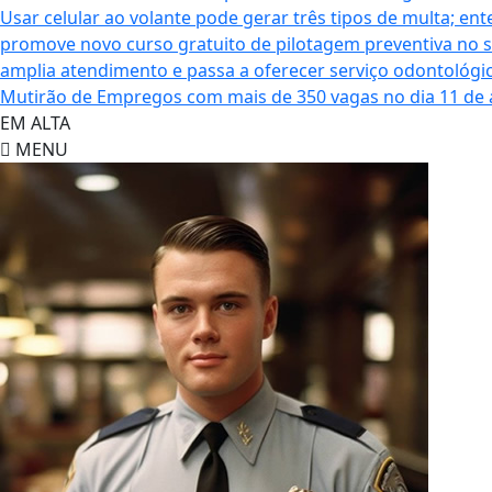
Usar celular ao volante pode gerar três tipos de multa; en
promove novo curso gratuito de pilotagem preventiva no s
amplia atendimento e passa a oferecer serviço odontológi
Mutirão de Empregos com mais de 350 vagas no dia 11 de
EM ALTA
MENU