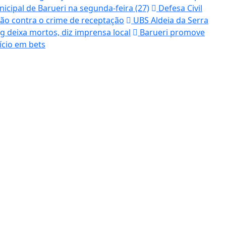
icipal de Barueri na segunda-feira (27)
Defesa Civil
ação contra o crime de receptação
UBS Aldeia da Serra
 deixa mortos, diz imprensa local
Barueri promove
ício em bets