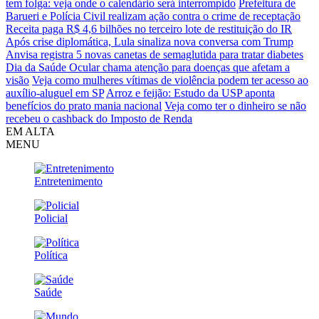
tem folga: veja onde o calendário será interrompido
Prefeitura de
Barueri e Polícia Civil realizam ação contra o crime de receptação
Receita paga R$ 4,6 bilhões no terceiro lote de restituição do IR
Após crise diplomática, Lula sinaliza nova conversa com Trump
Anvisa registra 5 novas canetas de semaglutida para tratar diabetes
Dia da Saúde Ocular chama atenção para doenças que afetam a
visão
Veja como mulheres vítimas de violência podem ter acesso ao
auxílio-aluguel em SP
Arroz e feijão: Estudo da USP aponta
benefícios do prato mania nacional
Veja como ter o dinheiro se não
recebeu o cashback do Imposto de Renda
EM ALTA
MENU
Entretenimento
Policial
Política
Saúde