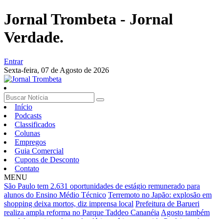
Jornal Trombeta - Jornal
Verdade.
Entrar
Sexta-feira,
07 de Agosto de 2026
Início
Podcasts
Classificados
Colunas
Empregos
Guia Comercial
Cupons de Desconto
Contato
MENU
São Paulo tem 2.631 oportunidades de estágio remunerado para
alunos do Ensino Médio Técnico
Terremoto no Japão: explosão em
shopping deixa mortos, diz imprensa local
Prefeitura de Barueri
realiza ampla reforma no Parque Taddeo Cananéia
Agosto também