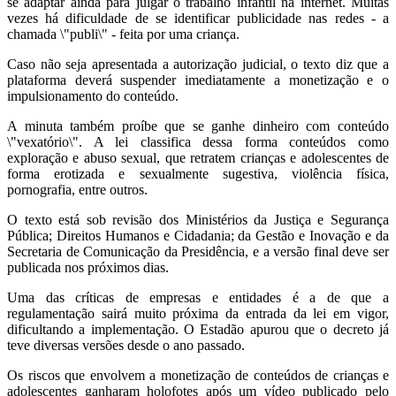
se adaptar ainda para julgar o trabalho infantil na internet. Muitas
vezes há dificuldade de se identificar publicidade nas redes - a
chamada \"publi\" - feita por uma criança.
Caso não seja apresentada a autorização judicial, o texto diz que a
plataforma deverá suspender imediatamente a monetização e o
impulsionamento do conteúdo.
A minuta também proíbe que se ganhe dinheiro com conteúdo
\"vexatório\". A lei classifica dessa forma conteúdos como
exploração e abuso sexual, que retratem crianças e adolescentes de
forma erotizada e sexualmente sugestiva, violência física,
pornografia, entre outros.
O texto está sob revisão dos Ministérios da Justiça e Segurança
Pública; Direitos Humanos e Cidadania; da Gestão e Inovação e da
Secretaria de Comunicação da Presidência, e a versão final deve ser
publicada nos próximos dias.
Uma das críticas de empresas e entidades é a de que a
regulamentação sairá muito próxima da entrada da lei em vigor,
dificultando a implementação. O Estadão apurou que o decreto já
teve diversas versões desde o ano passado.
Os riscos que envolvem a monetização de conteúdos de crianças e
adolescentes ganharam holofotes após um vídeo publicado pelo