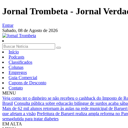
Jornal Trombeta - Jornal Verda
Entrar
Sabado,
08 de Agosto de 2026
Início
Podcasts
Classificados
Colunas
Empregos
Guia Comercial
Cupons de Desconto
Contato
MENU
Veja como ter o dinheiro se não recebeu o cashback do Imposto de R
Brasil
Consulta pública sobre educação bilíngue de surdos acaba sáb
Mais de 62 mil alunos retornam às aulas na rede municipal de Barueri
que afetam a visão
Prefeitura de Barueri realiza ampla reforma no P
semaglutida para tratar diabetes
EM ALTA