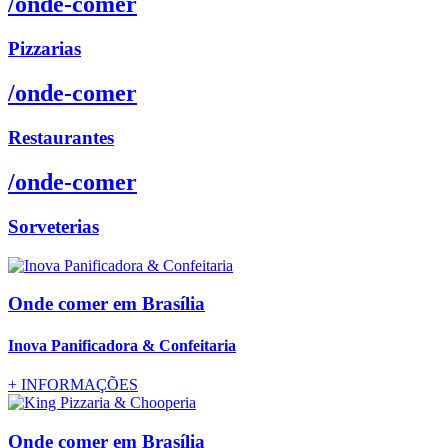
/onde-comer
Pizzarias
/onde-comer
Restaurantes
/onde-comer
Sorveterias
Onde comer
em Brasília
Inova Panificadora & Confeitaria
+
INFORMAÇÕES
Onde comer
em Brasília