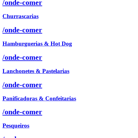
/onde-comer
Churrascarias
/onde-comer
Hamburguerias & Hot Dog
/onde-comer
Lanchonetes & Pastelarias
/onde-comer
Panificadoras & Confeitarias
/onde-comer
Pesqueiros