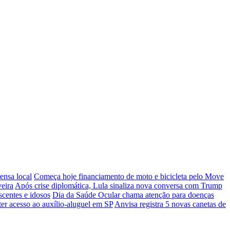
ensa local
Começa hoje financiamento de moto e bicicleta pelo Move
veira
Após crise diplomática, Lula sinaliza nova conversa com Trump
scentes e idosos
Dia da Saúde Ocular chama atenção para doenças
er acesso ao auxílio-aluguel em SP
Anvisa registra 5 novas canetas de