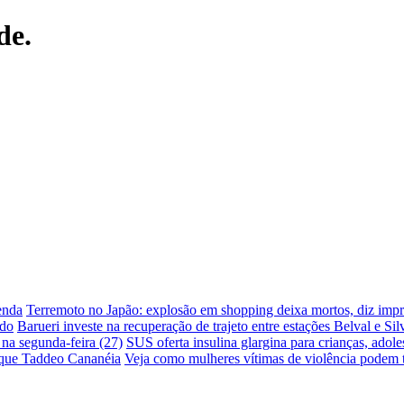
de.
enda
Terremoto no Japão: explosão em shopping deixa mortos, diz impr
ado
Barueri investe na recuperação de trajeto entre estações Belval e Sil
 na segunda-feira (27)
SUS oferta insulina glargina para crianças, adole
arque Taddeo Cananéia
Veja como mulheres vítimas de violência podem t