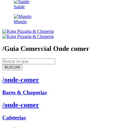
Saúde
Mundo
/Guia Comercial
Onde comer
BUSCAR
/onde-comer
Bares & Choperias
/onde-comer
Cafeterias