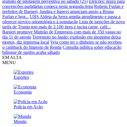
gratuito de pilotagem preventiva no sábado (25)
Eleições: prazo para
convenções partidárias começa nesta segunda-feira
Rubens Furlan e
prefeitos de Barueri, Jandira e Itapevi anunciam apoio a Bruna
Furlan e Igor...
UBS Aldeia da Serra amplia atendimento e passa a
oferecer serviço odontológico à população
Lista de isenções de nova
tarifa de Trump tem mais de 2.100 itens e inclui carne, café...
Barueri promove Mutirão de Empregos com mais de 350 vagas no
dia 11 de agosto
Terremoto no Japão: explosão em shopping deixa
mortos, diz imprensa local
Veja como ter o dinheiro se não recebeu
o cashback do Imposto de Renda
Consulta pública sobre educação
bilíngue de surdos acaba sábado
EM ALTA
MENU
Esportes
Economia
Polícia em Ação
Mundo