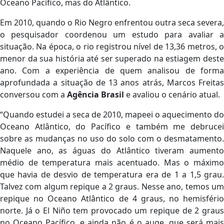
Oceano Pacífico, mas do Atlântico.
Em 2010, quando o Rio Negro enfrentou outra seca severa,
o pesquisador coordenou um estudo para avaliar a
situação. Na época, o rio registrou nível de 13,36 metros, o
menor da sua história até ser superado na estiagem deste
ano. Com a experiência de quem analisou de forma
aprofundada a situação de 13 anos atrás, Marcos Freitas
conversou com a
Agência Brasil
e avaliou o cenário atual.
“Quando estudei a seca de 2010, mapeei o aquecimento do
Oceano Atlântico, do Pacífico e também me debrucei
sobre as mudanças no uso do solo com o desmatamento.
Naquele ano, as águas do Atlântico tiveram aumento
médio de temperatura mais acentuado. Mas o máximo
que havia de desvio de temperatura era de 1 a 1,5 grau.
Talvez com algum repique a 2 graus. Nesse ano, temos um
repique no Oceano Atlântico de 4 graus, no hemisfério
norte. Já o El Niño tem provocado um repique de 2 graus
no Oceano Pacífico, e ainda não é o auge, que será mais