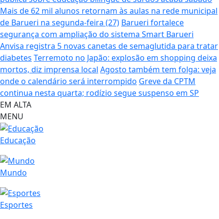
Mais de 62 mil alunos retornam às aulas na rede municipal
de Barueri na segunda-feira (27)
Barueri fortalece
segurança com ampliação do sistema Smart Barueri
Anvisa registra 5 novas canetas de semaglutida para tratar
diabetes
Terremoto no Japão: explosão em shopping deixa
mortos, diz imprensa local
Agosto também tem folga: veja
onde o calendário será interrompido
Greve da CPTM
continua nesta quarta; rodízio segue suspenso em SP
EM ALTA
MENU
Educação
Mundo
Esportes