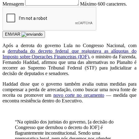
Mensagem
Máximo 600 caracteres.
ENVIAR
Após a derrota do governo Lula no Congresso Nacional, com
a
derrubada do decreto federal que reajustava as alíquotas do
Imposto sobre Operações Financeiras (IOF)
, o ministro da Fazenda,
Fernando Haddad, afirmou que uma das alternativas no Planalto é
recorrer ao Supremo Tribunal Federal (STF) para judicializar a
decisão de deputados e senadores.
Haddad disse que o governo também avalia outras medidas para
compensar a perda de arrecadação, como buscar uma nova fonte de
receita ou promover um
novo corte no orçamento
— medida que
encontra resistência dentro do Executivo.
“Na opinião dos juristas do governo, [a decisão do
Congresso que derrubou o decreto do IOF] é
flagrantemente inconstitucional. Sendo uma
prerrogativa legal, nem nós devemos nos ofender