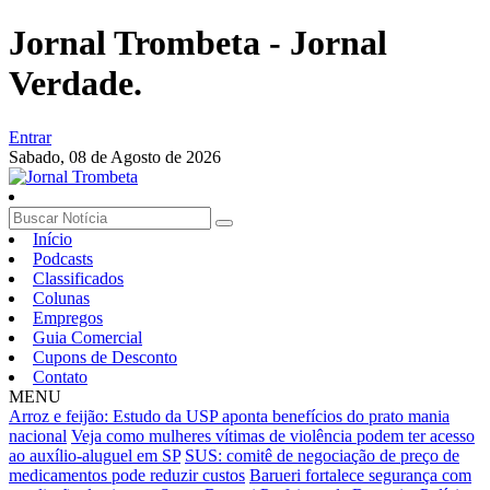
Jornal Trombeta - Jornal
Verdade.
Entrar
Sabado,
08 de Agosto de 2026
Início
Podcasts
Classificados
Colunas
Empregos
Guia Comercial
Cupons de Desconto
Contato
MENU
Arroz e feijão: Estudo da USP aponta benefícios do prato mania
nacional
Veja como mulheres vítimas de violência podem ter acesso
ao auxílio-aluguel em SP
SUS: comitê de negociação de preço de
medicamentos pode reduzir custos
Barueri fortalece segurança com