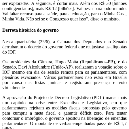
ser exploradas. A segunda, é cortar mais. Além dos R$ 30 [bilhões
contingenciados], mais R$ 12 [bilhões]. Vai pesar para todo mundo.
Vai faltar recurso para a saúde, para a educação, para o Minha Casa,
Minha Vida. Não sei se o Congresso quer isso”, disse o ministro.
Derrota histórica do governo
Nessa quarta-feira (25/6), a Câmara dos Deputados e o Senado
derrubaram o decreto do governo federal que reajustava as alíquotas
do IOF.
Os presidentes da Câmara, Hugo Motta (Republicanos-PB), e do
Senado, Davi Alcolumbre (União-AP), realizaram a votação sobre o
IOF mesmo em dia de sessão remota para os parlamentares, com
plenários esvaziados. Vários parlamentares não estão em Brasília
por causa das festas juninas e registraram presença e voto
virtualmente.
A aprovação do Projeto de Decreto Legislativo (PDL) marca mais
um capítulo na crise entre Executivo e Legislativo, em que
parlamentares rejeitam as medidas fiscais propostas pelo governo
para cumprir a meta fiscal e garantir déficit zero. Para tentar
contornar o imbróglio, o governo apostou na liberação de emendas
parlamentares. O montante de verbas empenhadas passa de R$ 1,7
bilhão.