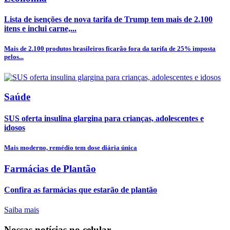
Lista de isenções de nova tarifa de Trump tem mais de 2.100
itens e inclui carne,...
Mais de 2.100 produtos brasileiros ficarão fora da tarifa de 25% imposta
pelos...
Saúde
SUS oferta insulina glargina para crianças, adolescentes e
idosos
Mais moderno, remédio tem dose diária única
Farmácias de Plantão
Confira as farmácias que estarão de plantão
Saiba mais
Nossas notícias
no celular