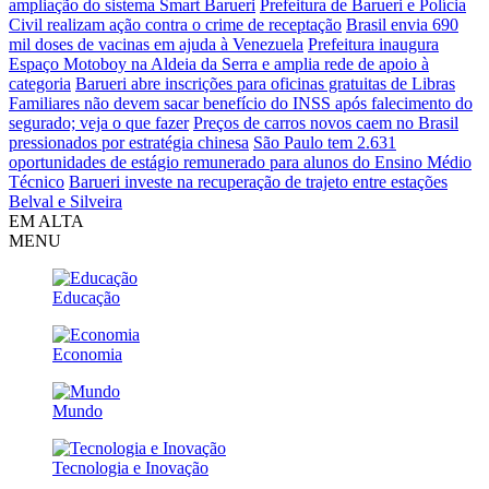
ampliação do sistema Smart Barueri
Prefeitura de Barueri e Polícia
Civil realizam ação contra o crime de receptação
Brasil envia 690
mil doses de vacinas em ajuda à Venezuela
Prefeitura inaugura
Espaço Motoboy na Aldeia da Serra e amplia rede de apoio à
categoria
Barueri abre inscrições para oficinas gratuitas de Libras
Familiares não devem sacar benefício do INSS após falecimento do
segurado; veja o que fazer
Preços de carros novos caem no Brasil
pressionados por estratégia chinesa
São Paulo tem 2.631
oportunidades de estágio remunerado para alunos do Ensino Médio
Técnico
Barueri investe na recuperação de trajeto entre estações
Belval e Silveira
EM ALTA
MENU
Educação
Economia
Mundo
Tecnologia e Inovação