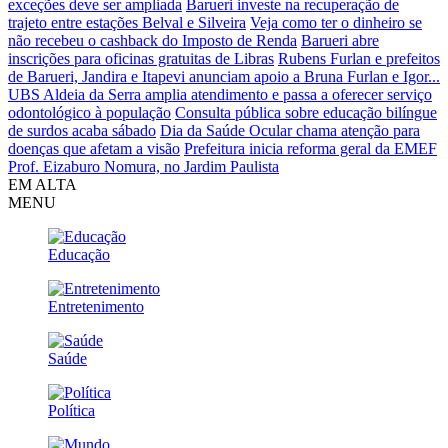
exceções deve ser ampliada
Barueri investe na recuperação de
trajeto entre estações Belval e Silveira
Veja como ter o dinheiro se
não recebeu o cashback do Imposto de Renda
Barueri abre
inscrições para oficinas gratuitas de Libras
Rubens Furlan e prefeitos
de Barueri, Jandira e Itapevi anunciam apoio a Bruna Furlan e Igor...
UBS Aldeia da Serra amplia atendimento e passa a oferecer serviço
odontológico à população
Consulta pública sobre educação bilíngue
de surdos acaba sábado
Dia da Saúde Ocular chama atenção para
doenças que afetam a visão
Prefeitura inicia reforma geral da EMEF
Prof. Eizaburo Nomura, no Jardim Paulista
EM ALTA
MENU
Educação
Entretenimento
Saúde
Política