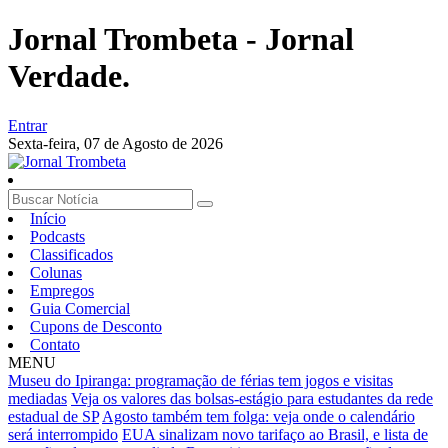
Jornal Trombeta - Jornal
Verdade.
Entrar
Sexta-feira,
07 de Agosto de 2026
Início
Podcasts
Classificados
Colunas
Empregos
Guia Comercial
Cupons de Desconto
Contato
MENU
Museu do Ipiranga: programação de férias tem jogos e visitas
mediadas
Veja os valores das bolsas-estágio para estudantes da rede
estadual de SP
Agosto também tem folga: veja onde o calendário
será interrompido
EUA sinalizam novo tarifaço ao Brasil, e lista de