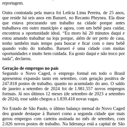
reportagem.
Outra contratada pela marca foi Letícia Lima Pereira, de 25 anos,
que reside há seis anos em Barueri, no Recanto Phrynea. Ela disse
que estava procurando um trabalho na cidade porque antes
trabalhava em outro município e agora, com um bebê para cuidar,
encontrou a oportunidade ideal. “Eu moro há 20 minutos daqui e
estou amando trabalhar na loja porque, além de ser perto de casa,
tenho também mais tempo para buscar e ficar com o meu bebê
quando volto do trabalho. Barueri é uma cidade com muitas
oportunidades e muito bem cuidada. Eu gosto daqui e não troco por
nada”, declarou.
Geração de empregos no país
Segundo o Novo Caged, o emprego formal em todo o Brasil
apresentou expansão tanto em setembro, com geração positiva de
247.818 postos de trabalho, quanto no acumulado do ano. O saldo
de janeiro a setembro de 2024 foi de 1.981.557 novos empregos
formais. Já nos últimos 12 meses (de setembro de 2023 a setembro
de 2024), esse saldo chegou a 1.839.418 novas vagas.
No Estado de São Paulo, o último balanço mensal do Novo Caged
deu grande destaque à Barueri como a segunda cidade que mais
gerou empregos com carteira assinada no mês de setembro, com
2.026 novos postos de trabalho. Na liderança está a capital de São