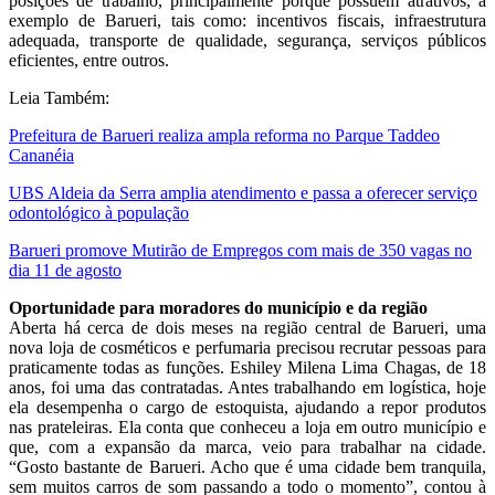
posições de trabalho, principalmente porque possuem atrativos, a
exemplo de Barueri, tais como: incentivos fiscais, infraestrutura
adequada, transporte de qualidade, segurança, serviços públicos
eficientes, entre outros.
Leia Também:
Prefeitura de Barueri realiza ampla reforma no Parque Taddeo
Cananéia
UBS Aldeia da Serra amplia atendimento e passa a oferecer serviço
odontológico à população
Barueri promove Mutirão de Empregos com mais de 350 vagas no
dia 11 de agosto
Oportunidade para moradores do município e da região
Aberta há cerca de dois meses na região central de Barueri, uma
nova loja de cosméticos e perfumaria precisou recrutar pessoas para
praticamente todas as funções. Eshiley Milena Lima Chagas, de 18
anos, foi uma das contratadas. Antes trabalhando em logística, hoje
ela desempenha o cargo de estoquista, ajudando a repor produtos
nas prateleiras. Ela conta que conheceu a loja em outro município e
que, com a expansão da marca, veio para trabalhar na cidade.
“Gosto bastante de Barueri. Acho que é uma cidade bem tranquila,
sem muitos carros de som passando a todo o momento”, contou à