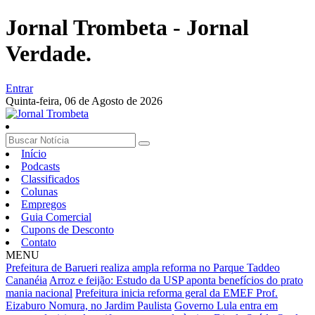
Jornal Trombeta - Jornal
Verdade.
Entrar
Quinta-feira,
06 de Agosto de 2026
Início
Podcasts
Classificados
Colunas
Empregos
Guia Comercial
Cupons de Desconto
Contato
MENU
Prefeitura de Barueri realiza ampla reforma no Parque Taddeo
Cananéia
Arroz e feijão: Estudo da USP aponta benefícios do prato
mania nacional
Prefeitura inicia reforma geral da EMEF Prof.
Eizaburo Nomura, no Jardim Paulista
Governo Lula entra em