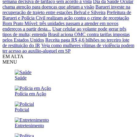
semana decisiva de tarifaço sem acordo à vista
Dia da Saúde Ocular
chama atenção para doenças que afetam a visão
Barueri investe na
recuperação de trajeto entre estações Belval e Silveira
Prefeitura de
Barueri e Polícia Civil realizam ação contra o crime de receptação
Bom Prato Móvel: três unidades passam a atender em novos
endereços a partir desta...
Usar celular ao volante pode gerar três
tipos de multa; entenda
Brasil aciona OMC contra tarifas impostas
pelos Estados Unidos
Receita paga R$ 4,6 bilhões no terceiro lote
de restituição do IR
Veja como mulheres vítimas de violência podem
ter acesso ao auxílio-aluguel em SP
EM ALTA
MENU
Saúde
Polícia em Ação
Policial
Entretenimento