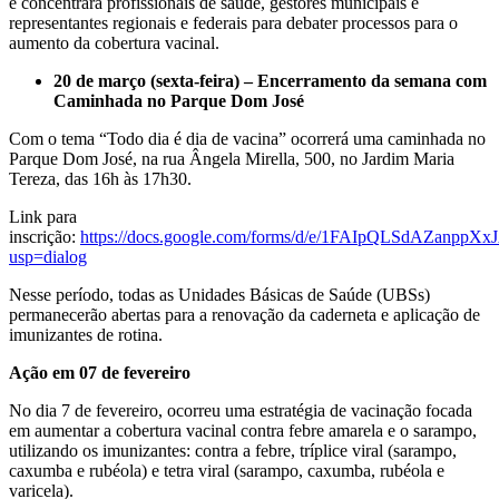
e concentrará profissionais de saúde, gestores municipais e
representantes regionais e federais para debater processos para o
aumento da cobertura vacinal.
20 de março (sexta-feira) – Encerramento da semana com
Caminhada no Parque Dom José
Com o tema “Todo dia é dia de vacina” ocorrerá uma caminhada no
Parque Dom José, na rua Ângela Mirella, 500, no Jardim Maria
Tereza, das 16h às 17h30.
Link para
inscrição:
https://docs.google.com/forms/d/e/1FAIpQLSdAZa
usp=dialog
Nesse período, todas as Unidades Básicas de Saúde (UBSs)
permanecerão abertas para a renovação da caderneta e aplicação de
imunizantes de rotina.
Ação em 07 de fevereiro
No dia 7 de fevereiro, ocorreu uma estratégia de vacinação focada
em aumentar a cobertura vacinal contra febre amarela e o sarampo,
utilizando os imunizantes: contra a febre, tríplice viral (sarampo,
caxumba e rubéola) e tetra viral (sarampo, caxumba, rubéola e
varicela).