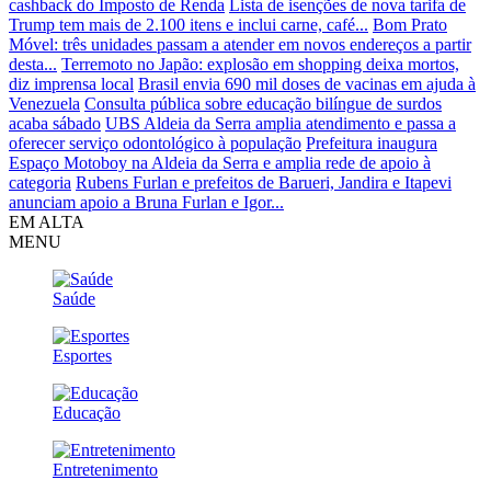
cashback do Imposto de Renda
Lista de isenções de nova tarifa de
Trump tem mais de 2.100 itens e inclui carne, café...
Bom Prato
Móvel: três unidades passam a atender em novos endereços a partir
desta...
Terremoto no Japão: explosão em shopping deixa mortos,
diz imprensa local
Brasil envia 690 mil doses de vacinas em ajuda à
Venezuela
Consulta pública sobre educação bilíngue de surdos
acaba sábado
UBS Aldeia da Serra amplia atendimento e passa a
oferecer serviço odontológico à população
Prefeitura inaugura
Espaço Motoboy na Aldeia da Serra e amplia rede de apoio à
categoria
Rubens Furlan e prefeitos de Barueri, Jandira e Itapevi
anunciam apoio a Bruna Furlan e Igor...
EM ALTA
MENU
Saúde
Esportes
Educação
Entretenimento