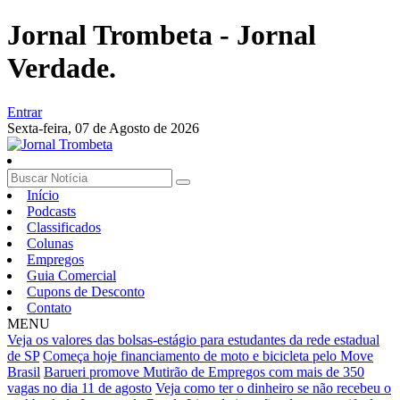
Jornal Trombeta - Jornal
Verdade.
Entrar
Sexta-feira,
07 de Agosto de 2026
Início
Podcasts
Classificados
Colunas
Empregos
Guia Comercial
Cupons de Desconto
Contato
MENU
Veja os valores das bolsas-estágio para estudantes da rede estadual
de SP
Começa hoje financiamento de moto e bicicleta pelo Move
Brasil
Barueri promove Mutirão de Empregos com mais de 350
vagas no dia 11 de agosto
Veja como ter o dinheiro se não recebeu o