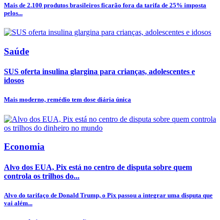
Mais de 2.100 produtos brasileiros ficarão fora da tarifa de 25% imposta
pelos...
Saúde
SUS oferta insulina glargina para crianças, adolescentes e
idosos
Mais moderno, remédio tem dose diária única
Economia
Alvo dos EUA, Pix está no centro de disputa sobre quem
controla os trilhos do...
Alvo do tarifaço de Donald Trump, o Pix passou a integrar uma disputa que
vai além...