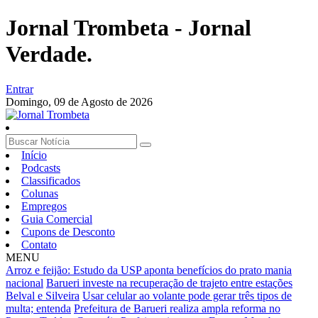
Jornal Trombeta - Jornal
Verdade.
Entrar
Domingo,
09 de Agosto de 2026
Início
Podcasts
Classificados
Colunas
Empregos
Guia Comercial
Cupons de Desconto
Contato
MENU
Arroz e feijão: Estudo da USP aponta benefícios do prato mania
nacional
Barueri investe na recuperação de trajeto entre estações
Belval e Silveira
Usar celular ao volante pode gerar três tipos de
multa; entenda
Prefeitura de Barueri realiza ampla reforma no