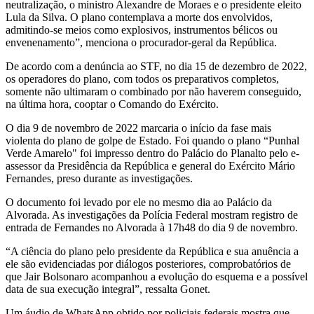
neutralização, o ministro Alexandre de Moraes e o presidente eleito
Lula da Silva. O plano contemplava a morte dos envolvidos,
admitindo-se meios como explosivos, instrumentos bélicos ou
envenenamento”, menciona o procurador-geral da República.
De acordo com a denúncia ao STF, no dia 15 de dezembro de 2022,
os operadores do plano, com todos os preparativos completos,
somente não ultimaram o combinado por não haverem conseguido,
na última hora, cooptar o Comando do Exército.
O dia 9 de novembro de 2022 marcaria o início da fase mais
violenta do plano de golpe de Estado. Foi quando o plano “Punhal
Verde Amarelo" foi impresso dentro do Palácio do Planalto pelo e-
assessor da Presidência da República e general do Exército Mário
Fernandes, preso durante as investigações.
O documento foi levado por ele no mesmo dia ao Palácio da
Alvorada. As investigações da Polícia Federal mostram registro de
entrada de Fernandes no Alvorada à 17h48 do dia 9 de novembro.
“A ciência do plano pelo presidente da República e sua anuência a
ele são evidenciadas por diálogos posteriores, comprobatórios de
que Jair Bolsonaro acompanhou a evolução do esquema e a possível
data de sua execução integral”, ressalta Gonet.
Um áudio de WhatsApp obtido por policiais federais mostra que