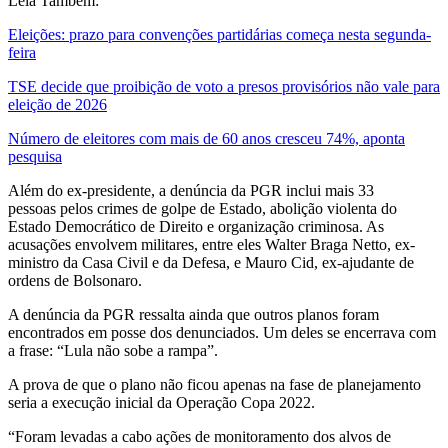
Leia Também:
Eleições: prazo para convenções partidárias começa nesta segunda-
feira
TSE decide que proibição de voto a presos provisórios não vale para
eleição de 2026
Número de eleitores com mais de 60 anos cresceu 74%, aponta
pesquisa
Além do ex-presidente, a denúncia da PGR inclui mais 33
pessoas pelos crimes de golpe de Estado, abolição violenta do
Estado Democrático de Direito e organização criminosa. As
acusações envolvem militares, entre eles Walter Braga Netto, ex-
ministro da Casa Civil e da Defesa, e Mauro Cid, ex-ajudante de
ordens de Bolsonaro.
A denúncia da PGR ressalta ainda que outros planos foram
encontrados em posse dos denunciados. Um deles se encerrava com
a frase: “Lula não sobe a rampa”.
A prova de que o plano não ficou apenas na fase de planejamento
seria a execução inicial da Operação Copa 2022.
“Foram levadas a cabo ações de monitoramento dos alvos de