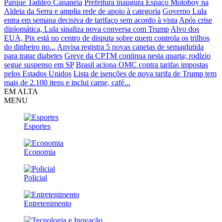
Parque Taddeo Cananéia
Prefeitura inaugura Espaço Motoboy na
Aldeia da Serra e amplia rede de apoio à categoria
Governo Lula
entra em semana decisiva de tarifaço sem acordo à vista
Após crise
diplomática, Lula sinaliza nova conversa com Trump
Alvo dos
EUA, Pix está no centro de disputa sobre quem controla os trilhos
do dinheiro no...
Anvisa registra 5 novas canetas de semaglutida
para tratar diabetes
Greve da CPTM continua nesta quarta; rodízio
segue suspenso em SP
Brasil aciona OMC contra tarifas impostas
pelos Estados Unidos
Lista de isenções de nova tarifa de Trump tem
mais de 2.100 itens e inclui carne, café...
EM ALTA
MENU
Esportes
Economia
Policial
Entretenimento