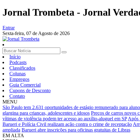
Jornal Trombeta - Jornal Verda
Entrar
Sexta-feira,
07 de Agosto de 2026
Início
Podcasts
Classificados
Colunas
Empregos
Guia Comercial
Cupons de Desconto
Contato
MENU
São Paulo tem 2.631 oportunidades de estágio remunerado para alun
glargina para crianças, adolescentes e idosos
Preços de carros novos c
vítimas de violência podem ter acesso ao auxílio-aluguel em SP
Após 
Barueri e Polícia Civil realizam ação contra o crime de receptação
Arr
ampliada
Barueri abre inscrições para oficinas gratuitas de Libras
EM ALTA