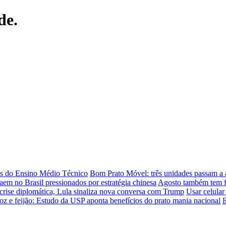
de.
os do Ensino Médio Técnico
Bom Prato Móvel: três unidades passam a a
aem no Brasil pressionados por estratégia chinesa
Agosto também tem fo
crise diplomática, Lula sinaliza nova conversa com Trump
Usar celular
oz e feijão: Estudo da USP aponta benefícios do prato mania nacional
E