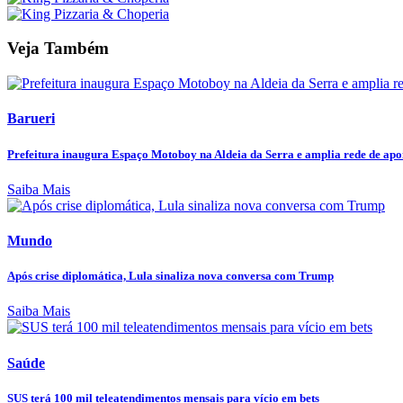
Veja Também
Barueri
Prefeitura inaugura Espaço Motoboy na Aldeia da Serra e amplia rede de apoi
Saiba Mais
Mundo
Após crise diplomática, Lula sinaliza nova conversa com Trump
Saiba Mais
Saúde
SUS terá 100 mil teleatendimentos mensais para vício em bets