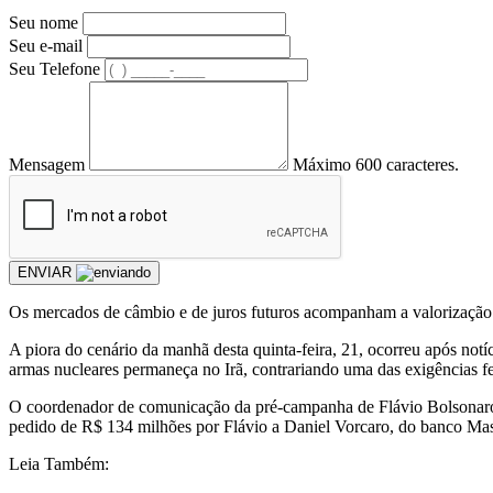
Seu nome
Seu e-mail
Seu Telefone
Mensagem
Máximo 600 caracteres.
ENVIAR
O
s mercados de câmbio e de juros futuros acompanham a valorização d
A piora do cenário da manhã desta quinta-feira, 21, ocorreu após notí
armas nucleares permaneça no Irã, contrariando uma das exigências f
O coordenador de comunicação da pré-campanha de Flávio Bolsonaro à 
pedido de R$ 134 milhões por Flávio a Daniel Vorcaro, do banco Mast
Leia Também: