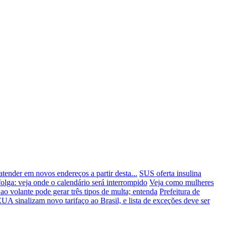
tender em novos endereços a partir desta...
SUS oferta insulina
lga: veja onde o calendário será interrompido
Veja como mulheres
 ao volante pode gerar três tipos de multa; entenda
Prefeitura de
UA sinalizam novo tarifaço ao Brasil, e lista de exceções deve ser