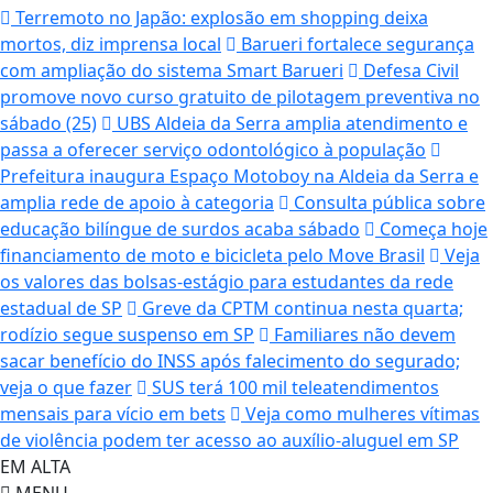
Terremoto no Japão: explosão em shopping deixa
mortos, diz imprensa local
Barueri fortalece segurança
com ampliação do sistema Smart Barueri
Defesa Civil
promove novo curso gratuito de pilotagem preventiva no
sábado (25)
UBS Aldeia da Serra amplia atendimento e
passa a oferecer serviço odontológico à população
Prefeitura inaugura Espaço Motoboy na Aldeia da Serra e
amplia rede de apoio à categoria
Consulta pública sobre
educação bilíngue de surdos acaba sábado
Começa hoje
financiamento de moto e bicicleta pelo Move Brasil
Veja
os valores das bolsas-estágio para estudantes da rede
estadual de SP
Greve da CPTM continua nesta quarta;
rodízio segue suspenso em SP
Familiares não devem
sacar benefício do INSS após falecimento do segurado;
veja o que fazer
SUS terá 100 mil teleatendimentos
mensais para vício em bets
Veja como mulheres vítimas
de violência podem ter acesso ao auxílio-aluguel em SP
EM ALTA