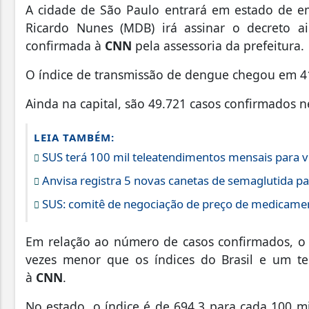
A cidade de São Paulo entrará em estado de e
Ricardo Nunes (MDB) irá assinar o decreto ai
confirmada à
CNN
pela assessoria da prefeitura.
O índice de transmissão de dengue chegou em 414
Ainda na capital, são 49.721 casos confirmados 
LEIA TAMBÉM:
SUS terá 100 mil teleatendimentos mensais para v
Anvisa registra 5 novas canetas de semaglutida pa
SUS: comitê de negociação de preço de medicamen
Em relação ao número de casos confirmados, o t
vezes menor que os índices do Brasil e um te
à
CNN
.
No estado, o índice é de 694,3 para cada 100 m