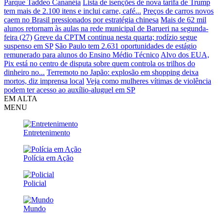
Parque Taddeo Cananéia
Lista de isenções de nova tarifa de Trump
tem mais de 2.100 itens e inclui carne, café...
Preços de carros novos
caem no Brasil pressionados por estratégia chinesa
Mais de 62 mil
alunos retornam às aulas na rede municipal de Barueri na segunda-
feira (27)
Greve da CPTM continua nesta quarta; rodízio segue
suspenso em SP
São Paulo tem 2.631 oportunidades de estágio
remunerado para alunos do Ensino Médio Técnico
Alvo dos EUA,
Pix está no centro de disputa sobre quem controla os trilhos do
dinheiro no...
Terremoto no Japão: explosão em shopping deixa
mortos, diz imprensa local
Veja como mulheres vítimas de violência
podem ter acesso ao auxílio-aluguel em SP
EM ALTA
MENU
Entretenimento
Polícia em Ação
Policial
Mundo