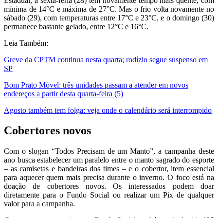
Estadual, a sexta-feria (28) tem novamente tempo mais quente, com
mínima de 14°C e máxima de 27°C. Mas o frio volta novamente no
sábado (29), com temperaturas entre 17°C e 23°C, e o domingo (30)
permanece bastante gelado, entre 12°C e 16°C.
Leia Também:
Greve da CPTM continua nesta quarta; rodízio segue suspenso em
SP
Bom Prato Móvel: três unidades passam a atender em novos
endereços a partir desta quarta-feira (5)
Agosto também tem folga: veja onde o calendário será interrompido
Cobertores novos
Com o slogan “Todos Precisam de um Manto”, a campanha deste
ano busca estabelecer um paralelo entre o manto sagrado do esporte
– as camisetas e bandeiras dos times – e o cobertor, item essencial
para aquecer quem mais precisa durante o inverno. O foco está na
doação de cobertores novos. Os interessados podem doar
diretamente para o Fundo Social ou realizar um Pix de qualquer
valor para a campanha.