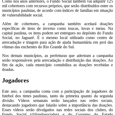
Como nos anos anteriores, o Fundo Social também vai adquirir 125
mil cobertores com recursos próprios, que serão distribuídos entre os
municípios paulistas, de acordo com índices de famílias em situação
de vulnerabilidade social.
Além de cobertores, a campanha também aceitará doações
específicas de itens de inverno como toucas, luvas e meias. Na
capital paulista, os itens podem ser entregues no depósito do Fundo
Social, no Jaguaré. É o mesmo local utilizado como centro de
arrecadação e triagem para ação de ajuda humanitária em prol das
vítimas das enchentes do Rio Grande do Sul.
Nos demais municípios, as prefeituras que aderiram a campanha
serão responsáveis pela arrecadação e distribuição das doações. Ao
fim da ação, cada município contabiliza as doações recebidas e
doadas.
Jogadores
Este ano, a campanha conta com a participação de jogadores de
futebol dos times paulistas, tanto da primeira quanto da segunda
divisão. Vídeos semanais serão lançados nas redes sociais,
destacando jogadores que falarão sobre a importância das doações.
Esses vídeos serão divulgados nas redes sociais dos clubes, do
Fundo Social (@fundosocialsp) e do Governo do Estado