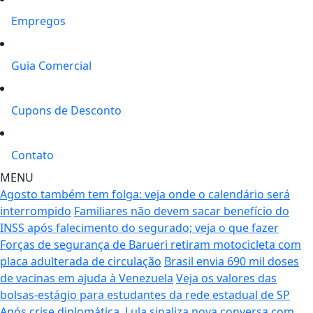
Empregos
Guia Comercial
Cupons de Desconto
Contato
MENU
Agosto também tem folga: veja onde o calendário será
interrompido
Familiares não devem sacar benefício do
INSS após falecimento do segurado; veja o que fazer
Forças de segurança de Barueri retiram motocicleta com
placa adulterada de circulação
Brasil envia 690 mil doses
de vacinas em ajuda à Venezuela
Veja os valores das
bolsas-estágio para estudantes da rede estadual de SP
Após crise diplomática, Lula sinaliza nova conversa com