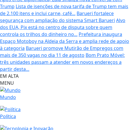
Trump
Lista de isenções de nova tarifa de Trump tem mais
de 2.100 itens e inclui carne, café...
Barueri fortalece
segurança com ampliação do sistema Smart Barueri
Alvo
dos EUA, Pix está no centro de disputa sobre quem
controla os trilhos do dinheiro no...
Prefeitura inaugura
Espaço Motoboy na Aldeia da Serra e amplia rede de apoio
à categoria
Barueri promove Mutirão de Empregos com
mais de 350 vagas no dia 11 de agosto
Bom Prato Móvel:
três unidades passam a atender em novos endereços a
partir desta...
EM ALTA
MENU
Mundo
Política