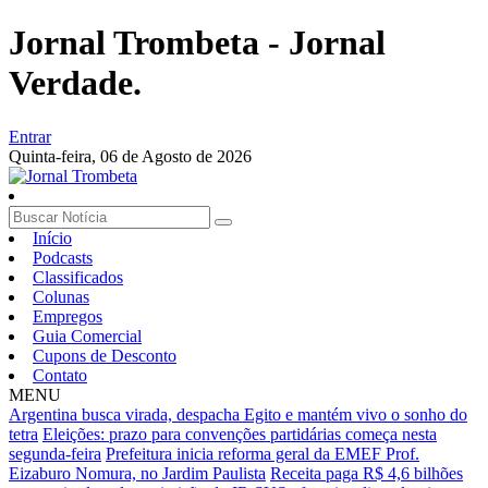
Jornal Trombeta - Jornal
Verdade.
Entrar
Quinta-feira,
06 de Agosto de 2026
Início
Podcasts
Classificados
Colunas
Empregos
Guia Comercial
Cupons de Desconto
Contato
MENU
Argentina busca virada, despacha Egito e mantém vivo o sonho do
tetra
Eleições: prazo para convenções partidárias começa nesta
segunda-feira
Prefeitura inicia reforma geral da EMEF Prof.
Eizaburo Nomura, no Jardim Paulista
Receita paga R$ 4,6 bilhões