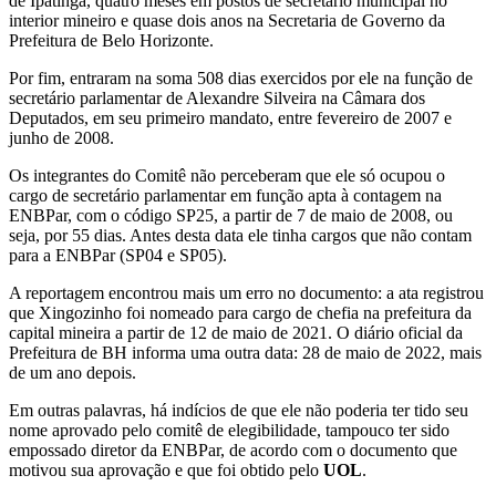
de Ipatinga, quatro meses em postos de secretário municipal no
interior mineiro e quase dois anos na Secretaria de Governo da
Prefeitura de Belo Horizonte.
Por fim, entraram na soma 508 dias exercidos por ele na função de
secretário parlamentar de Alexandre Silveira na Câmara dos
Deputados, em seu primeiro mandato, entre fevereiro de 2007 e
junho de 2008.
Os integrantes do Comitê não perceberam que ele só ocupou o
cargo de secretário parlamentar em função apta à contagem na
ENBPar, com o código SP25, a partir de 7 de maio de 2008, ou
seja, por 55 dias. Antes desta data ele tinha cargos que não contam
para a ENBPar (SP04 e SP05).
A reportagem encontrou mais um erro no documento: a ata registrou
que Xingozinho foi nomeado para cargo de chefia na prefeitura da
capital mineira a partir de 12 de maio de 2021. O diário oficial da
Prefeitura de BH informa uma outra data: 28 de maio de 2022, mais
de um ano depois.
Em outras palavras, há indícios de que ele não poderia ter tido seu
nome aprovado pelo comitê de elegibilidade, tampouco ter sido
empossado diretor da ENBPar, de acordo com o documento que
motivou sua aprovação e que foi obtido pelo
UOL
.