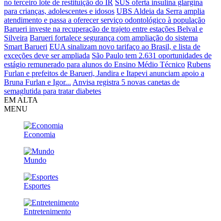
no terceiro lote de restituição do IR
SUS oferta insulina glargina
para crianças, adolescentes e idosos
UBS Aldeia da Serra amplia
atendimento e passa a oferecer serviço odontológico à população
Barueri investe na recuperação de trajeto entre estações Belval e
Silveira
Barueri fortalece segurança com ampliação do sistema
Smart Barueri
EUA sinalizam novo tarifaço ao Brasil, e lista de
exceções deve ser ampliada
São Paulo tem 2.631 oportunidades de
estágio remunerado para alunos do Ensino Médio Técnico
Rubens
Furlan e prefeitos de Barueri, Jandira e Itapevi anunciam apoio a
Bruna Furlan e Igor...
Anvisa registra 5 novas canetas de
semaglutida para tratar diabetes
EM ALTA
MENU
Economia
Mundo
Esportes
Entretenimento