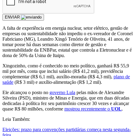
ENVIAR
A falta de experiência em energia nuclear, setor elétrico, gestão de
empresas ou sustentabilidade não impediu o ex-vereador de Coronel
Fabriciano (MG), Leandro Xingó Tenório de Oliveira, 41 anos, de
tomar posse há duas semanas como diretor de gestão e
sustentabilidade da ENBPar, estatal que controla a Eletronuclear e é
dona de 50% da Usina de Itaipu.
Xingozinho, como é conhecido no meio político, ganhará R$ 55,9
mil por mês, conta que inclui salário (R$ 41,2 mil), previdência
complementar (R$ 6,1 mil), auxílio-moradia (R$ 4,3 mil),
plano de
saúde
(R$ 3 mil) e auxílio-alimentação (R$ 1,2 mil).
Ele alcançou o posto no
governo Lula
pelas mãos de Alexandre
Silveira (PSD), ministro de Minas e Energia, que em duas décadas
dedicadas à política fez seu patrimônio crescer 30 vezes e alcançar
quase R$ 80 milhões, conforme
mostrou recentemente o
UOL
.
Leia Também:
Eleições: prazo para convenções partidárias começa nesta segunda-
feira