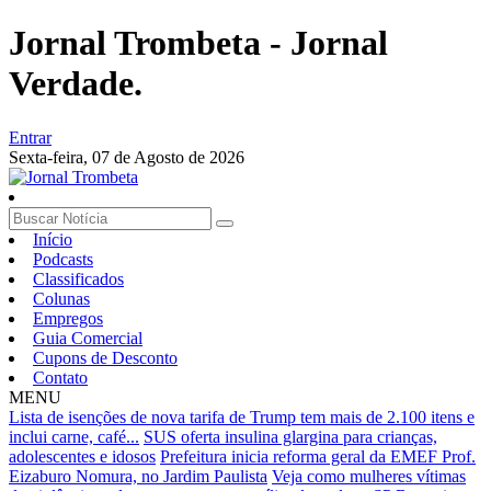
Jornal Trombeta - Jornal
Verdade.
Entrar
Sexta-feira,
07 de Agosto de 2026
Início
Podcasts
Classificados
Colunas
Empregos
Guia Comercial
Cupons de Desconto
Contato
MENU
Lista de isenções de nova tarifa de Trump tem mais de 2.100 itens e
inclui carne, café...
SUS oferta insulina glargina para crianças,
adolescentes e idosos
Prefeitura inicia reforma geral da EMEF Prof.
Eizaburo Nomura, no Jardim Paulista
Veja como mulheres vítimas