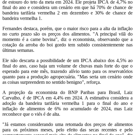
de estouro do teto da meta em 2024. Ele projeta IPCA de 4,7% no
final do ano e considera um cenário em que há 70% de chance de
bandeira tarifária vermelha 2 em dezembro e 30% de chance de
bandeira vermelha 1.
Fernandes destaca, porém, que o maior risco para a alta da inflação
no curto prazo são os preços dos alimentos. "A principal vilã do
momento é a carne bovina", diz o economista, observando que a
cotação da arroba do boi gordo tem subido consistentemente nas
últimas semanas.
Ele não descarta a possibilidade de um IPCA abaixo dos 4,5% ao
final do ano, caso haja um volume de chuvas mais forte do que o
esperado para este mês, trazendo alívio tanto para os reservatórios
quanto para a produção agropecuária. "Mas seria um cenário onde
as coisas surpreendem no sentido benigno", reforça.
A projeção da economista do BNP Paribas para Brasil, Laiz
Carvalho, é de IPCA em 4,4% em 2024. A estimativa considera a
adoção da bandeira tarifária vermelha 1 para o final do ano e
inflação de alimentos de 6% no acumulado de 2024, mas Laiz
reconhece que o viés é de alta.
"Já estamos considerando uma retomada dos preços de alimentos
para os próximos meses, pelo efeito das secas recentes e pelo