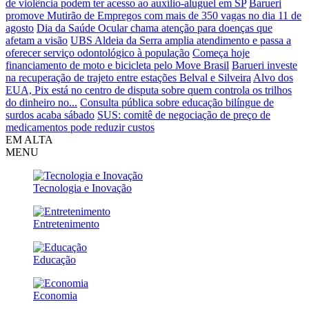
de violência podem ter acesso ao auxílio-aluguel em SP
Barueri
promove Mutirão de Empregos com mais de 350 vagas no dia 11 de
agosto
Dia da Saúde Ocular chama atenção para doenças que
afetam a visão
UBS Aldeia da Serra amplia atendimento e passa a
oferecer serviço odontológico à população
Começa hoje
financiamento de moto e bicicleta pelo Move Brasil
Barueri investe
na recuperação de trajeto entre estações Belval e Silveira
Alvo dos
EUA, Pix está no centro de disputa sobre quem controla os trilhos
do dinheiro no...
Consulta pública sobre educação bilíngue de
surdos acaba sábado
SUS: comitê de negociação de preço de
medicamentos pode reduzir custos
EM ALTA
MENU
Tecnologia e Inovação
Entretenimento
Educação
Economia