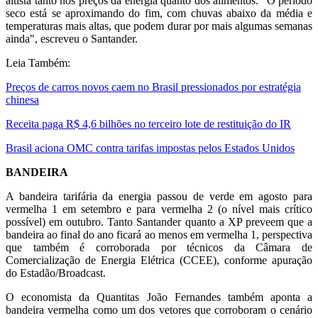
altista tanto nos preços da energia quanto dos alimentos. "O período
seco está se aproximando do fim, com chuvas abaixo da média e
temperaturas mais altas, que podem durar por mais algumas semanas
ainda", escreveu o Santander.
Leia Também:
Preços de carros novos caem no Brasil pressionados por estratégia
chinesa
Receita paga R$ 4,6 bilhões no terceiro lote de restituição do IR
Brasil aciona OMC contra tarifas impostas pelos Estados Unidos
BANDEIRA
A bandeira tarifária da energia passou de verde em agosto para
vermelha 1 em setembro e para vermelha 2 (o nível mais crítico
possível) em outubro. Tanto Santander quanto a XP preveem que a
bandeira ao final do ano ficará ao menos em vermelha 1, perspectiva
que também é corroborada por técnicos da Câmara de
Comercialização de Energia Elétrica (CCEE), conforme apuração
do Estadão/Broadcast.
O economista da Quantitas João Fernandes também aponta a
bandeira vermelha como um dos vetores que corroboram o cenário