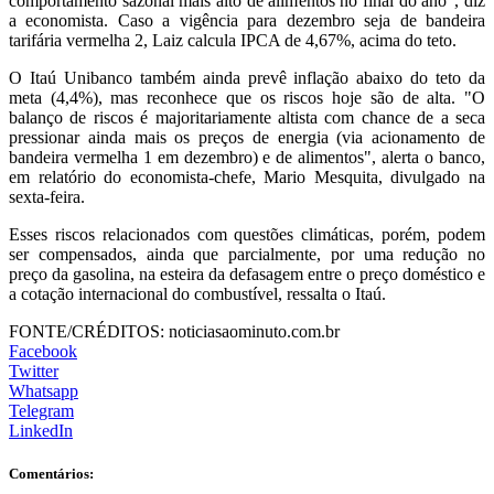
comportamento sazonal mais alto de alimentos no final do ano", diz
a economista. Caso a vigência para dezembro seja de bandeira
tarifária vermelha 2, Laiz calcula IPCA de 4,67%, acima do teto.
O Itaú Unibanco também ainda prevê inflação abaixo do teto da
meta (4,4%), mas reconhece que os riscos hoje são de alta. "O
balanço de riscos é majoritariamente altista com chance de a seca
pressionar ainda mais os preços de energia (via acionamento de
bandeira vermelha 1 em dezembro) e de alimentos", alerta o banco,
em relatório do economista-chefe, Mario Mesquita, divulgado na
sexta-feira.
Esses riscos relacionados com questões climáticas, porém, podem
ser compensados, ainda que parcialmente, por uma redução no
preço da gasolina, na esteira da defasagem entre o preço doméstico e
a cotação internacional do combustível, ressalta o Itaú.
FONTE/CRÉDITOS:
noticiasaominuto.com.br
Facebook
Twitter
Whatsapp
Telegram
LinkedIn
Comentários: