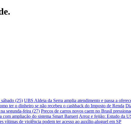
de.
 sábado (25)
UBS Aldeia da Serra amplia atendimento e passa a oferec
omo ter o dinheiro se não recebeu o cashback do Imposto de Renda
Di
 na segunda-feira (27)
Preços de carros novos caem no Brasil pressionad
ça com ampliação do sistema Smart Barueri
Arroz e feijão: Estudo da U
s vítimas de violência podem ter acesso ao auxílio-aluguel em SP