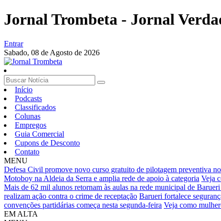
Jornal Trombeta - Jornal Verda
Entrar
Sabado,
08 de Agosto de 2026
Início
Podcasts
Classificados
Colunas
Empregos
Guia Comercial
Cupons de Desconto
Contato
MENU
Defesa Civil promove novo curso gratuito de pilotagem preventiva no
Motoboy na Aldeia da Serra e amplia rede de apoio à categoria
Veja c
Mais de 62 mil alunos retornam às aulas na rede municipal de Barueri
realizam ação contra o crime de receptação
Barueri fortalece seguran
convenções partidárias começa nesta segunda-feira
Veja como mulhere
EM ALTA