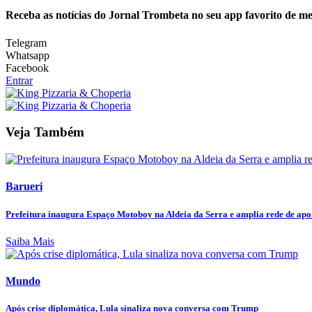
Receba as notícias do Jornal Trombeta no seu app favorito de m
Telegram
Whatsapp
Facebook
Entrar
Veja Também
Barueri
Prefeitura inaugura Espaço Motoboy na Aldeia da Serra e amplia rede de apoi
Saiba Mais
Mundo
Após crise diplomática, Lula sinaliza nova conversa com Trump