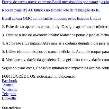
Preços de carros novos caem no Brasil pressionados por estratégia ch
Receita paga R$ 4,6 bilhões no terceiro lote de restituição do IR
Brasil aciona OMC contra tarifas impostas pelos Estados Unidos
2. Evite deixar aparelhos em stand-by: Desligue aparelhos eletrônic
3. Otimize o uso do ar-condicionado: Mantenha portas e janelas fecha
4. Aproveite a luz natural: Abra janelas e cortinas durante o dia par
5. Utilize eletrodomésticos de maneira eficiente: Acumule roupas para 
6. Verifique a vedação da geladeira: Uma geladeira com vedação co
Seguindo essas dicas, é possível minimizar o impacto da alta nas conta
FONTE/CRÉDITOS:
noticiasaominuto.com.br
Facebook
Twitter
Whatsapp
Telegram
LinkedIn
Comentários: