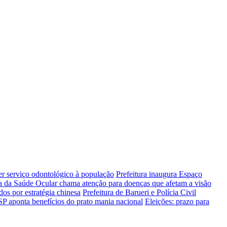
er serviço odontológico à população
Prefeitura inaugura Espaço
a da Saúde Ocular chama atenção para doenças que afetam a visão
os por estratégia chinesa
Prefeitura de Barueri e Polícia Civil
SP aponta benefícios do prato mania nacional
Eleições: prazo para