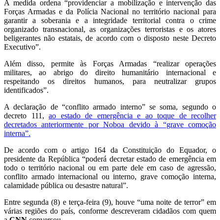
A medida ordena “providenciar a mobilização e intervenção das
Forças Armadas e da Polícia Nacional no território nacional para
garantir a soberania e a integridade territorial contra o crime
organizado transnacional, as organizações terroristas e os atores
beligerantes não estatais, de acordo com o disposto neste Decreto
Executivo”.
Além disso, permite às Forças Armadas “realizar operações
militares, ao abrigo do direito humanitário internacional e
respeitando os direitos humanos, para neutralizar grupos
identificados”.
A declaração de “conflito armado interno” se soma, segundo o
decreto 111,
ao estado de emergência e ao toque de recolher
decretados anteriormente por Noboa devido à “grave comoção
interna”.
De acordo com o artigo 164 da Constituição do Equador, o
presidente da República “poderá decretar estado de emergência em
todo o território nacional ou em parte dele em caso de agressão,
conflito armado internacional ou interno, grave comoção interna,
calamidade pública ou desastre natural”.
Entre segunda (8) e terça-feira (9), houve “uma noite de terror” em
várias regiões do país, conforme descreveram cidadãos com quem
a
CNN
conversou.