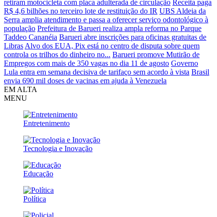
retiram motocicleta com placa adulterada de circulação
Receita paga
R$ 4,6 bilhões no terceiro lote de restituição do IR
UBS Aldeia da
Serra amplia atendimento e passa a oferecer serviço odontológico à
população
Prefeitura de Barueri realiza ampla reforma no Parque
Taddeo Cananéia
Barueri abre inscrições para oficinas gratuitas de
Libras
Alvo dos EUA, Pix está no centro de disputa sobre quem
controla os trilhos do dinheiro no...
Barueri promove Mutirão de
Empregos com mais de 350 vagas no dia 11 de agosto
Governo
Lula entra em semana decisiva de tarifaço sem acordo à vista
Brasil
envia 690 mil doses de vacinas em ajuda à Venezuela
EM ALTA
MENU
Entretenimento
Tecnologia e Inovação
Educação
Política