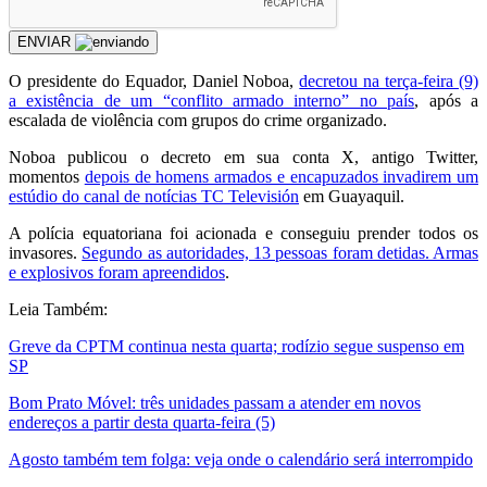
ENVIAR
O presidente do Equador, Daniel Noboa,
decretou na terça-feira (9)
a existência de um “conflito armado interno” no país
, após a
escalada de violência com grupos do crime organizado.
Noboa publicou o decreto em sua conta X, antigo Twitter,
momentos
depois de homens armados e encapuzados invadirem um
estúdio do canal de notícias TC Televisión
em Guayaquil.
A polícia equatoriana foi acionada e conseguiu prender todos os
invasores.
Segundo as autoridades, 13 pessoas foram detidas. Armas
e explosivos foram apreendidos
.
Leia Também:
Greve da CPTM continua nesta quarta; rodízio segue suspenso em
SP
Bom Prato Móvel: três unidades passam a atender em novos
endereços a partir desta quarta-feira (5)
Agosto também tem folga: veja onde o calendário será interrompido