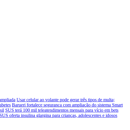
 ampliada
Usar celular ao volante pode gerar três tipos de multa;
abetes
Barueri fortalece segurança com ampliação do sistema Smart
sil
SUS terá 100 mil teleatendimentos mensais para vício em bets
SUS oferta insulina glargina para crianças, adolescentes e idosos