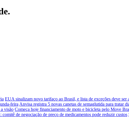
de.
ia
EUA sinalizam novo tarifaço ao Brasil, e lista de exceções deve ser
unda-feira
Anvisa registra 5 novas canetas de semaglutida para tratar di
 a visão
Começa hoje financiamento de moto e bicicleta pelo Move Bra
 comitê de negociação de preço de medicamentos pode reduzir custos