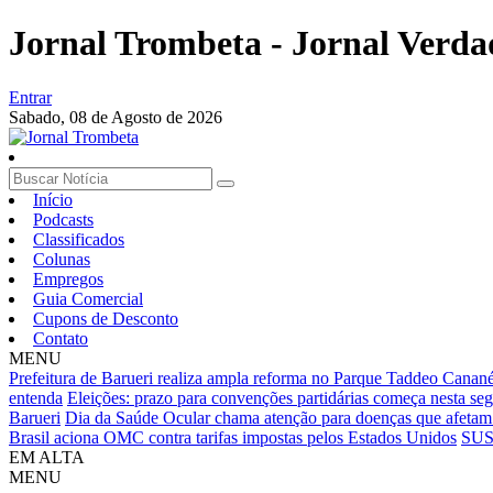
Jornal Trombeta - Jornal Verda
Entrar
Sabado,
08 de Agosto de 2026
Início
Podcasts
Classificados
Colunas
Empregos
Guia Comercial
Cupons de Desconto
Contato
MENU
Prefeitura de Barueri realiza ampla reforma no Parque Taddeo Canané
entenda
Eleições: prazo para convenções partidárias começa nesta seg
Barueri
Dia da Saúde Ocular chama atenção para doenças que afetam
Brasil aciona OMC contra tarifas impostas pelos Estados Unidos
SUS:
EM ALTA
MENU