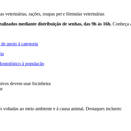
as veterinárias, rações, roupas pet e fórmulas veterinárias
alizados mediante distribuição de senhas, das 9h às 16h.
Conheça as
 de apoio à categoria
ia
dontológico à população
ssivos devem usar focinheira
rte
es voltadas ao meio ambiente e à causa animal. Destaques incluem: