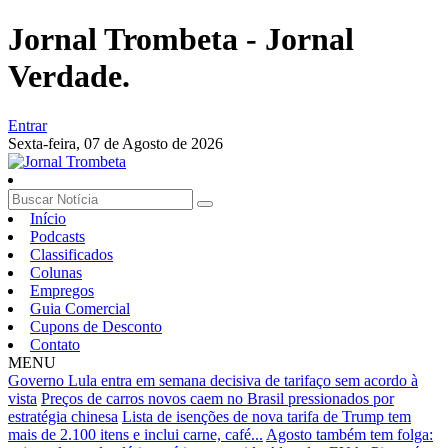
Jornal Trombeta - Jornal
Verdade.
Entrar
Sexta-feira,
07 de Agosto de 2026
Início
Podcasts
Classificados
Colunas
Empregos
Guia Comercial
Cupons de Desconto
Contato
MENU
Governo Lula entra em semana decisiva de tarifaço sem acordo à
vista
Preços de carros novos caem no Brasil pressionados por
estratégia chinesa
Lista de isenções de nova tarifa de Trump tem
mais de 2.100 itens e inclui carne, café...
Agosto também tem folga: