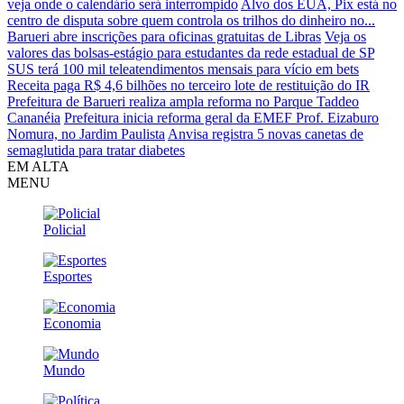
veja onde o calendário será interrompido
Alvo dos EUA, Pix está no
centro de disputa sobre quem controla os trilhos do dinheiro no...
Barueri abre inscrições para oficinas gratuitas de Libras
Veja os
valores das bolsas-estágio para estudantes da rede estadual de SP
SUS terá 100 mil teleatendimentos mensais para vício em bets
Receita paga R$ 4,6 bilhões no terceiro lote de restituição do IR
Prefeitura de Barueri realiza ampla reforma no Parque Taddeo
Cananéia
Prefeitura inicia reforma geral da EMEF Prof. Eizaburo
Nomura, no Jardim Paulista
Anvisa registra 5 novas canetas de
semaglutida para tratar diabetes
EM ALTA
MENU
Policial
Esportes
Economia
Mundo