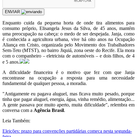
ENVIAR
Enquanto cuida da pequena horta de onde tira alimentos para
consumo próprio, Elisangela Jesus da Silva, de 45 anos, mantém
uma preocupação na cabeça: o medo de ser despejada. Janja, como
é conhecida a agricultora urbana, vive há oito anos na Ocupação
Aliança em Cristo, organizada pelo Movimento dos Trabalhadores
Sem-Teto (MTST), no bairro Jiquiá, zona oeste do Recife. Ela mora
com o companheiro – eletricista de automóveis – e dois filhos, de 4
e 5 anos.
A dificuldade financeira é o motivo que fez com que Janja
encontrasse na ocupação a resposta para uma necessidade
fundamental de qualquer pessoa, a moradia.
"Antigamente eu pagava aluguel, mas ficava muito pesado, porque
tinha que pagar aluguel, energia, água, vinha remédio, alimentação...
A gente passava por muito aperto, muita dificuldade", relembra em
conversa com a
Agência Brasil
.
Leia Também:
Eleições: prazo para convenções partidárias começa nesta segunda-
feira