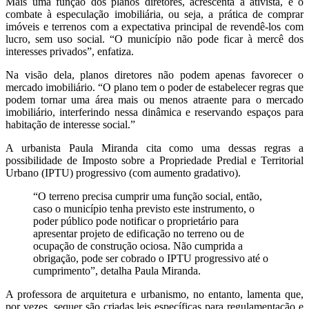
Mais uma função dos planos diretores, acrescenta a ativista, é o
combate à especulação imobiliária, ou seja, a prática de comprar
imóveis e terrenos com a expectativa principal de revendê-los com
lucro, sem uso social. “O município não pode ficar à mercê dos
interesses privados”, enfatiza.
Na visão dela, planos diretores não podem apenas favorecer o
mercado imobiliário. “O plano tem o poder de estabelecer regras que
podem tornar uma área mais ou menos atraente para o mercado
imobiliário, interferindo nessa dinâmica e reservando espaços para
habitação de interesse social.”
A urbanista Paula Miranda cita como uma dessas regras a
possibilidade de Imposto sobre a Propriedade Predial e Territorial
Urbano (IPTU) progressivo (com aumento gradativo).
“O terreno precisa cumprir uma função social, então,
caso o município tenha previsto este instrumento, o
poder público pode notificar o proprietário para
apresentar projeto de edificação no terreno ou de
ocupação de construção ociosa. Não cumprida a
obrigação, pode ser cobrado o IPTU progressivo até o
cumprimento”, detalha Paula Miranda.
A professora de arquitetura e urbanismo, no entanto, lamenta que,
por vezes, sequer são criadas leis específicas para regulamentação e