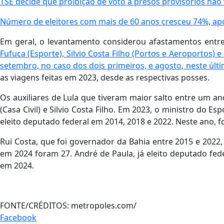
TSE decide que proibição de voto a presos provisórios não 
Número de eleitores com mais de 60 anos cresceu 74%, ap
Em geral, o levantamento considerou afastamentos entre
Fufuca (Esporte), Silvio Costa Filho (Portos e Aeroportos)
setembro, no caso dos dois primeiros, e agosto, neste últ
as viagens feitas em 2023, desde as respectivas posses.
Os auxiliares de Lula que tiveram maior salto entre um an
(Casa Civil) e Silvio Costa Filho. Em 2023, o ministro do E
eleito deputado federal em 2014, 2018 e 2022. Neste ano, f
Rui Costa, que foi governador da Bahia entre 2015 e 2022
em 2024 foram 27. André de Paula, já eleito deputado fed
em 2024.
FONTE/CRÉDITOS:
metropoles.com/
Facebook