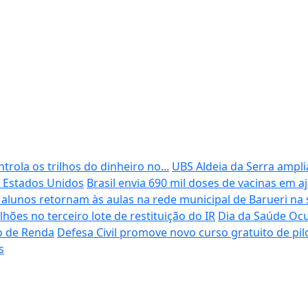
rola os trilhos do dinheiro no...
UBS Aldeia da Serra ampli
s Estados Unidos
Brasil envia 690 mil doses de vacinas em 
 alunos retornam às aulas na rede municipal de Barueri na 
lhões no terceiro lote de restituição do IR
Dia da Saúde Ocu
o de Renda
Defesa Civil promove novo curso gratuito de pi
s