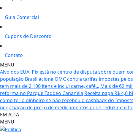
Guia Comercial
Cupons de Desconto
Contato
MENU
Alvo dos EUA, Pix está no centro de disputa sobre quem cont
população
Brasil aciona OMC contra tarifas impostas pelo
tem mais de 2.100 itens e inclui carne, café...
Mais de 62 mil
reforma no Parque Taddeo Cananéia
Receita paga R$ 4,6 bi
como ter o dinheiro se não recebeu o cashback do Impost
negociação de preço de medicamentos pode reduzir custo
EM ALTA
MENU