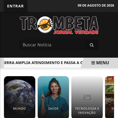
09 DE AGOSTO DE 2026
ENTRAR
MENU
ERRA AMPLIA ATENDIMENTO E PASSA A OFERECER SERVIÇO 
EM ALTA
MUNDO
SAÚDE
TECNOLOGIA E
EC
INOVAÇÃO