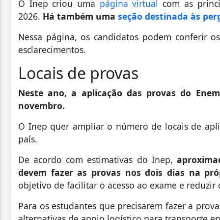
O Inep criou uma
página virtual
com as princi
2026.
Há também uma
seção destinada às per
Nessa página, os candidatos podem conferir o
esclarecimentos.
Locais de provas
Neste ano, a aplicação das provas do Ene
novembro.
O Inep quer ampliar o número de locais de apl
país.
De acordo com estimativas do Inep,
aproxima
devem fazer as provas nos dois dias na pr
objetivo de facilitar o acesso ao exame e reduzi
Para os estudantes que precisarem fazer a prov
alternativas de apoio logístico para transporte e