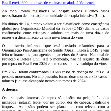
Brasil envia 690 mil doses de vacinas em ajuda à Venezuela
Ao todo, foram registradas 61 hospitalizações e cinco casos
necessitaram de internação em unidade de terapia intensiva (UTI).
No último dia 14, a mpox voltou a ser classificada como emergência
global pela Organização Mundial da Saúde (OMS) diante de casos
confirmados entre crianças e adultos em mais de uma dúzia de
países e a disseminação de uma nova forma do vírus.
O ministério informou que está enviado relatórios para a
Organização Pan-Americana de Saúde (Opas), ligada à OMS, e tem
feito treinamentos para agentes e parceiros do Sistema Nacional de
Proteção e Defesa Civil. Até o momento, não há registro de óbito
por mpox no Brasil em 2024 e nem casos do novo subtipo do vírus.
Em 2022, foram confirmados 10.648 casos da doença no País e 14
pessoas morreram. No ano passado, foram duas mortes e 853 casos -
número já quase alcançado nestes oito meses de 2024.
A doença
Os principais sintomas de mpox são lesões na pele, linfonodos
inchados (ínguas), febre, dor no corpo, dor de cabeça, calafrios e
fraqueza. As lesões podem ser planas ou com relevo, com a