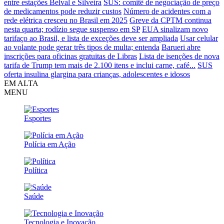
entre estações Belval e Silveira
SUS: comitê de negociação de preço
de medicamentos pode reduzir custos
Número de acidentes com a
rede elétrica cresceu no Brasil em 2025
Greve da CPTM continua
nesta quarta; rodízio segue suspenso em SP
EUA sinalizam novo
tarifaço ao Brasil, e lista de exceções deve ser ampliada
Usar celular
ao volante pode gerar três tipos de multa; entenda
Barueri abre
inscrições para oficinas gratuitas de Libras
Lista de isenções de nova
tarifa de Trump tem mais de 2.100 itens e inclui carne, café...
SUS
oferta insulina glargina para crianças, adolescentes e idosos
EM ALTA
MENU
Esportes
Polícia em Ação
Política
Saúde
Tecnologia e Inovação