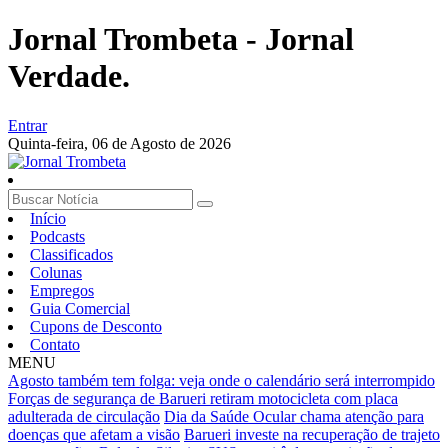
Jornal Trombeta - Jornal
Verdade.
Entrar
Quinta-feira,
06 de Agosto de 2026
Início
Podcasts
Classificados
Colunas
Empregos
Guia Comercial
Cupons de Desconto
Contato
MENU
Agosto também tem folga: veja onde o calendário será interrompido
Forças de segurança de Barueri retiram motocicleta com placa
adulterada de circulação
Dia da Saúde Ocular chama atenção para
doenças que afetam a visão
Barueri investe na recuperação de trajeto