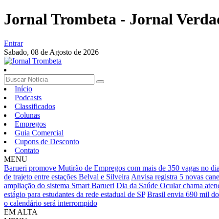
Jornal Trombeta - Jornal Verda
Entrar
Sabado,
08 de Agosto de 2026
Início
Podcasts
Classificados
Colunas
Empregos
Guia Comercial
Cupons de Desconto
Contato
MENU
Barueri promove Mutirão de Empregos com mais de 350 vagas no dia
de trajeto entre estações Belval e Silveira
Anvisa registra 5 novas cane
ampliação do sistema Smart Barueri
Dia da Saúde Ocular chama atenç
estágio para estudantes da rede estadual de SP
Brasil envia 690 mil d
o calendário será interrompido
EM ALTA