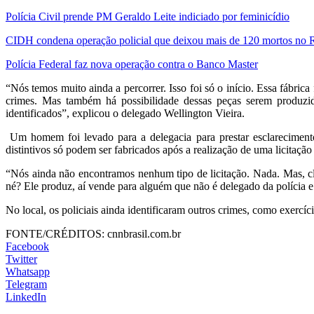
Polícia Civil prende PM Geraldo Leite indiciado por feminicídio
CIDH condena operação policial que deixou mais de 120 mortos no 
Polícia Federal faz nova operação contra o Banco Master
“Nós temos muito ainda a percorrer. Isso foi só o início. Essa fábric
crimes. Mas também há possibilidade dessas peças serem produzid
identificados”, explicou o delegado Wellington Vieira.
Um homem foi levado para a delegacia para prestar esclareciment
distintivos só podem ser fabricados após a realização de uma licitaçã
“Nós ainda não encontramos nenhum tipo de licitação. Nada. Mas, cla
né? Ele produz, aí vende para alguém que não é delegado da polícia e es
No local, os policiais ainda identificaram outros crimes, como exercí
FONTE/CRÉDITOS:
cnnbrasil.com.br
Facebook
Twitter
Whatsapp
Telegram
LinkedIn