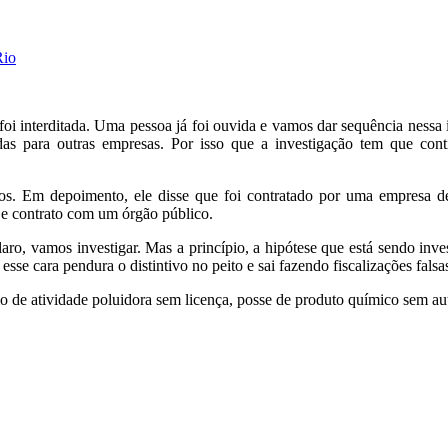
Rio
a foi interditada. Uma pessoa já foi ouvida e vamos dar sequência nessa
as para outras empresas. Por isso que a investigação tem que cont
os. Em depoimento, ele disse que foi contratado por uma empresa d
o e contrato com um órgão público.
ro, vamos investigar. Mas a princípio, a hipótese que está sendo inves
se cara pendura o distintivo no peito e sai fazendo fiscalizações falsas,
cio de atividade poluidora sem licença, posse de produto químico sem aut