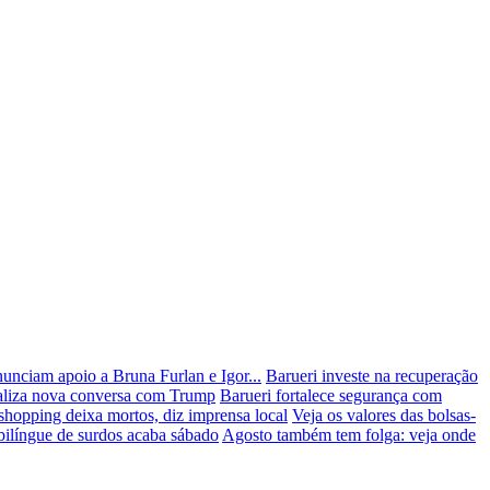
nunciam apoio a Bruna Furlan e Igor...
Barueri investe na recuperação
naliza nova conversa com Trump
Barueri fortalece segurança com
hopping deixa mortos, diz imprensa local
Veja os valores das bolsas-
bilíngue de surdos acaba sábado
Agosto também tem folga: veja onde