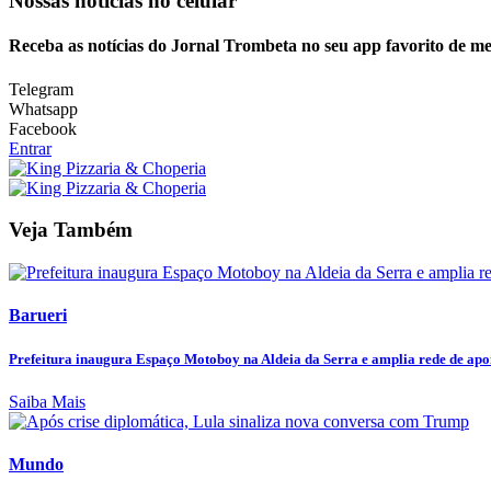
Nossas notícias
no celular
Receba as notícias do Jornal Trombeta no seu app favorito de m
Telegram
Whatsapp
Facebook
Entrar
Veja Também
Barueri
Prefeitura inaugura Espaço Motoboy na Aldeia da Serra e amplia rede de apoi
Saiba Mais
Mundo