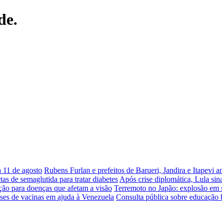
de.
 11 de agosto
Rubens Furlan e prefeitos de Barueri, Jandira e Itapevi a
tas de semaglutida para tratar diabetes
Após crise diplomática, Lula si
ão para doenças que afetam a visão
Terremoto no Japão: explosão em s
oses de vacinas em ajuda à Venezuela
Consulta pública sobre educação 