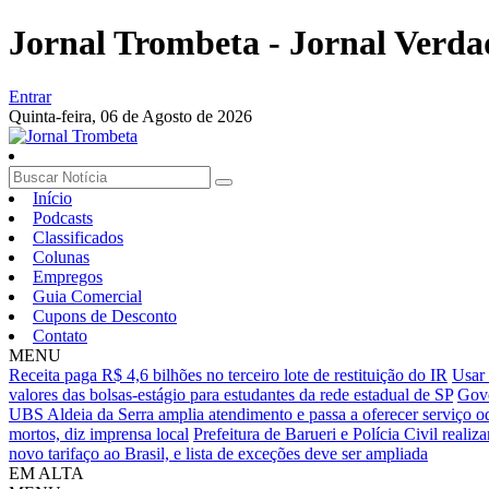
Jornal Trombeta - Jornal Verda
Entrar
Quinta-feira,
06 de Agosto de 2026
Início
Podcasts
Classificados
Colunas
Empregos
Guia Comercial
Cupons de Desconto
Contato
MENU
Receita paga R$ 4,6 bilhões no terceiro lote de restituição do IR
Usar 
valores das bolsas-estágio para estudantes da rede estadual de SP
Gove
UBS Aldeia da Serra amplia atendimento e passa a oferecer serviço o
mortos, diz imprensa local
Prefeitura de Barueri e Polícia Civil reali
novo tarifaço ao Brasil, e lista de exceções deve ser ampliada
EM ALTA