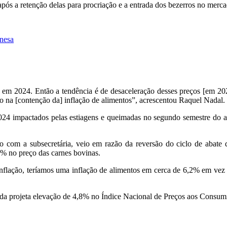
após a retenção delas para procriação e a entrada dos bezerros no merc
inesa
já em 2024. Então a tendência é de desaceleração desses preços [em 20
o na [contenção da] inflação de alimentos”, acrescentou Raquel Nadal.
2024 impactados pelas estiagens e queimadas no segundo semestre do an
 com a subsecretária, veio em razão da reversão do ciclo de abate 
9% no preço das carnes bovinas.
e inflação, teríamos uma inflação de alimentos em cerca de 6,2% em vez
enda projeta elevação de 4,8% no Índice Nacional de Preços aos Consu