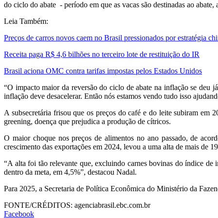
do ciclo do abate - período em que as vacas são destinadas ao abate, 
Leia Também:
Preços de carros novos caem no Brasil pressionados por estratégia ch
Receita paga R$ 4,6 bilhões no terceiro lote de restituição do IR
Brasil aciona OMC contra tarifas impostas pelos Estados Unidos
“O impacto maior da reversão do ciclo de abate na inflação se deu 
inflação deve desacelerar. Então nós estamos vendo tudo isso ajudand
A subsecretária frisou que os preços do café e do leite subiram em 
greening, doença que prejudica a produção de cítricos.
O maior choque nos preços de alimentos no ano passado, de acordo
crescimento das exportações em 2024, levou a uma alta de mais de 1
“A alta foi tão relevante que, excluindo carnes bovinas do índice d
dentro da meta, em 4,5%”, destacou Nadal.
Para 2025, a Secretaria de Política Econômica do Ministério da Faz
FONTE/CRÉDITOS:
agenciabrasil.ebc.com.br
Facebook