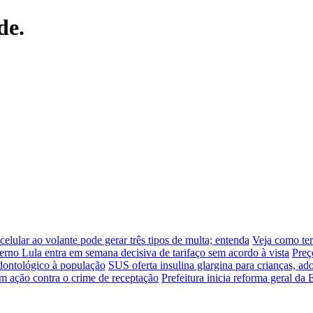
de.
celular ao volante pode gerar três tipos de multa; entenda
Veja como ter
rno Lula entra em semana decisiva de tarifaço sem acordo à vista
Preç
dontológico à população
SUS oferta insulina glargina para crianças, ad
zam ação contra o crime de receptação
Prefeitura inicia reforma geral d