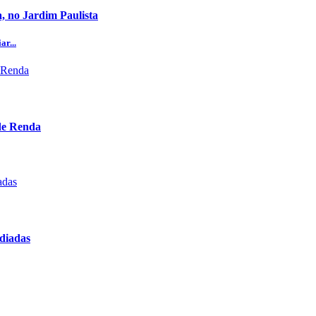
, no Jardim Paulista
ar...
 de Renda
ediadas