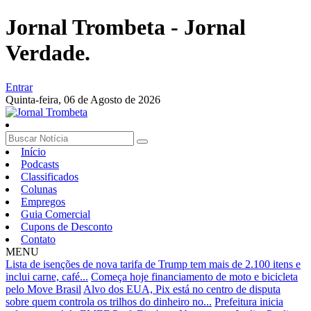
Jornal Trombeta - Jornal
Verdade.
Entrar
Quinta-feira,
06 de Agosto de 2026
Início
Podcasts
Classificados
Colunas
Empregos
Guia Comercial
Cupons de Desconto
Contato
MENU
Lista de isenções de nova tarifa de Trump tem mais de 2.100 itens e
inclui carne, café...
Começa hoje financiamento de moto e bicicleta
pelo Move Brasil
Alvo dos EUA, Pix está no centro de disputa
sobre quem controla os trilhos do dinheiro no...
Prefeitura inicia