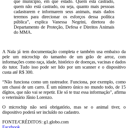
que município, em que estado. Quem está castrado,
quem não está castrado, ou seja, quanto mais pessoas
cadastrarem e informarem seus animais, mais dados
teremos para direcionar os esforços dessa política
pública”, explica Vanessa Negrini, diretora do
Departamento de Proteção, Defesa e Direitos Animais
do MMA.
A Nala já tem documentação completa e também usa embaixo da
pele um microchip do tamanho de um grão de arroz, com
informações como raça, idade, histórico de doenças, vacinas e dados
do tutor. Tudo isso pode ser lido por um scanner e o dispositivo
custa até R$ 300.
“Não funciona como um rastreador. Funciona, por exemplo, como
um chassi de um carro. É um número único no mundo todo, de 15
dígitos, que não vai se repetir. Ele só te traz essa informação", afirma
o veterinário Jânio Lorenzo.
O microchip não será obrigatório, mas se o animal tiver, o
dispositivo poderá ser incluído no cadastro.
FONTE/CRÉDITOS:
g1.globo.com
Facebook