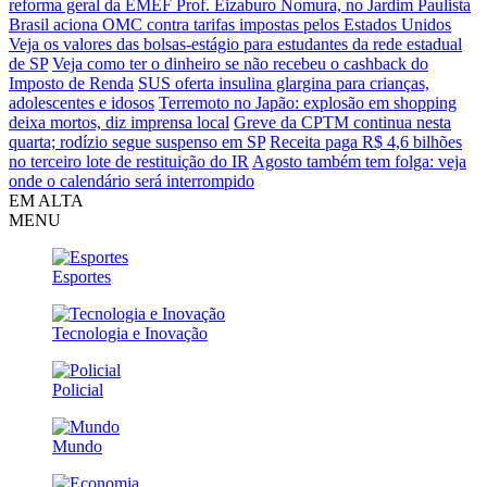
reforma geral da EMEF Prof. Eizaburo Nomura, no Jardim Paulista
Brasil aciona OMC contra tarifas impostas pelos Estados Unidos
Veja os valores das bolsas-estágio para estudantes da rede estadual
de SP
Veja como ter o dinheiro se não recebeu o cashback do
Imposto de Renda
SUS oferta insulina glargina para crianças,
adolescentes e idosos
Terremoto no Japão: explosão em shopping
deixa mortos, diz imprensa local
Greve da CPTM continua nesta
quarta; rodízio segue suspenso em SP
Receita paga R$ 4,6 bilhões
no terceiro lote de restituição do IR
Agosto também tem folga: veja
onde o calendário será interrompido
EM ALTA
MENU
Esportes
Tecnologia e Inovação
Policial
Mundo