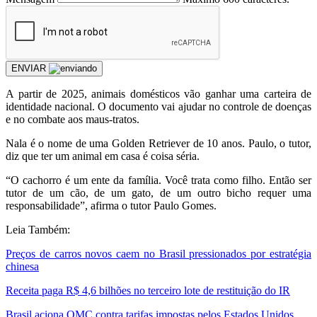
ENVIAR
A partir de 2025, animais domésticos vão ganhar uma carteira de
identidade nacional. O documento vai ajudar no controle de doenças
e no combate aos maus-tratos.
Nala é o nome de uma Golden Retriever de 10 anos. Paulo, o tutor,
diz que ter um animal em casa é coisa séria.
“O cachorro é um ente da família. Você trata como filho. Então ser
tutor de um cão, de um gato, de um outro bicho requer uma
responsabilidade”, afirma o tutor Paulo Gomes.
Leia Também:
Preços de carros novos caem no Brasil pressionados por estratégia
chinesa
Receita paga R$ 4,6 bilhões no terceiro lote de restituição do IR
Brasil aciona OMC contra tarifas impostas pelos Estados Unidos