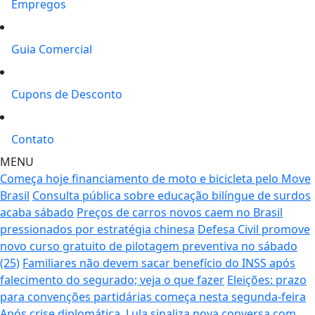
Empregos
Guia Comercial
Cupons de Desconto
Contato
MENU
Começa hoje financiamento de moto e bicicleta pelo Move
Brasil
Consulta pública sobre educação bilíngue de surdos
acaba sábado
Preços de carros novos caem no Brasil
pressionados por estratégia chinesa
Defesa Civil promove
novo curso gratuito de pilotagem preventiva no sábado
(25)
Familiares não devem sacar benefício do INSS após
falecimento do segurado; veja o que fazer
Eleições: prazo
para convenções partidárias começa nesta segunda-feira
Após crise diplomática, Lula sinaliza nova conversa com