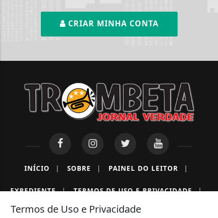
CRIAR MINHA CONTA
INÍCIO
|
SOBRE
|
PAINEL DO LEITOR
|
EXPEDIENTE
|
TERMOS DE USO E PRIVACIDADE
|
Termos de Uso e Privacidade
CONTATO