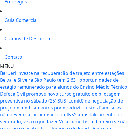
Empregos
Guia Comercial
Cupons de Desconto
Contato
MENU
Barueri investe na recuperação de trajeto entre estações
Belval e Silveira
São Paulo tem 2.631 oportunidades de
estágio remunerado para alunos do Ensino Médio Técnico
Defesa Civil promove novo curso gratuito de pilotagem
preventiva no sábado (25)
SUS: comitê de negociação de
preço de medicamentos pode reduzir custos
Familiares
não devem sacar benefício do INSS após falecimento do
segurado; veja o que fazer
Veja como ter o dinheiro se não
recebeu o cashback do Imposto de Renda
Veja como