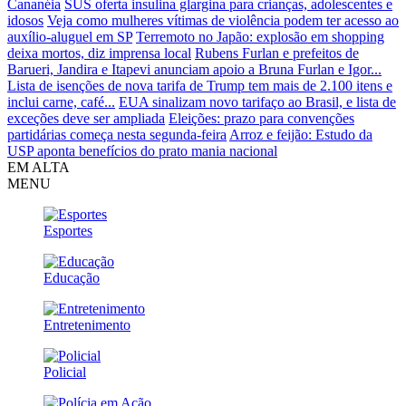
Cananéia
SUS oferta insulina glargina para crianças, adolescentes e
idosos
Veja como mulheres vítimas de violência podem ter acesso ao
auxílio-aluguel em SP
Terremoto no Japão: explosão em shopping
deixa mortos, diz imprensa local
Rubens Furlan e prefeitos de
Barueri, Jandira e Itapevi anunciam apoio a Bruna Furlan e Igor...
Lista de isenções de nova tarifa de Trump tem mais de 2.100 itens e
inclui carne, café...
EUA sinalizam novo tarifaço ao Brasil, e lista de
exceções deve ser ampliada
Eleições: prazo para convenções
partidárias começa nesta segunda-feira
Arroz e feijão: Estudo da
USP aponta benefícios do prato mania nacional
EM ALTA
MENU
Esportes
Educação
Entretenimento
Policial