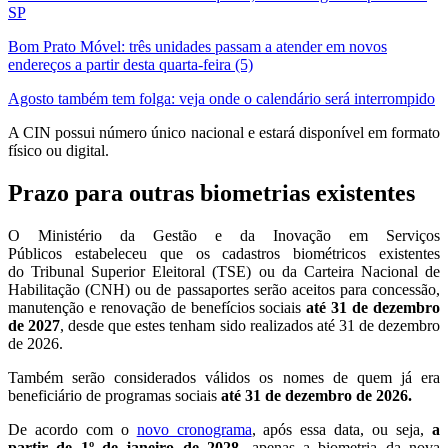
SP
Bom Prato Móvel: três unidades passam a atender em novos
endereços a partir desta quarta-feira (5)
Agosto também tem folga: veja onde o calendário será interrompido
A CIN possui número único nacional e estará disponível em formato
físico ou digital.
Prazo para outras biometrias existentes
O Ministério da Gestão e da Inovação em Serviços
Públicos estabeleceu que os cadastros biométricos existentes
do Tribunal Superior Eleitoral (TSE) ou da Carteira Nacional de
Habilitação (CNH) ou de passaportes serão aceitos para concessão,
manutenção e renovação de benefícios sociais
até 31 de dezembro
de 2027
, desde que estes tenham sido realizados até 31 de dezembro
de 2026.
Também serão considerados válidos os nomes de quem já era
beneficiário de programas sociais
até 31 de dezembro de 2026.
De acordo com o
novo cronograma
, após essa data, ou seja,
a
partir de 1º de janeiro de 2028
, apenas a biometria da nova