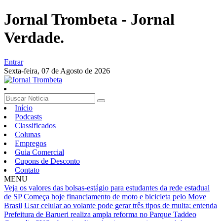
Jornal Trombeta - Jornal
Verdade.
Entrar
Sexta-feira,
07 de Agosto de 2026
Início
Podcasts
Classificados
Colunas
Empregos
Guia Comercial
Cupons de Desconto
Contato
MENU
Veja os valores das bolsas-estágio para estudantes da rede estadual
de SP
Começa hoje financiamento de moto e bicicleta pelo Move
Brasil
Usar celular ao volante pode gerar três tipos de multa; entenda
Prefeitura de Barueri realiza ampla reforma no Parque Taddeo