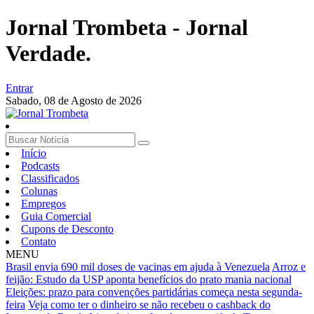
Jornal Trombeta - Jornal
Verdade.
Entrar
Sabado,
08 de Agosto de 2026
Início
Podcasts
Classificados
Colunas
Empregos
Guia Comercial
Cupons de Desconto
Contato
MENU
Brasil envia 690 mil doses de vacinas em ajuda à Venezuela
Arroz e
feijão: Estudo da USP aponta benefícios do prato mania nacional
Eleições: prazo para convenções partidárias começa nesta segunda-
feira
Veja como ter o dinheiro se não recebeu o cashback do