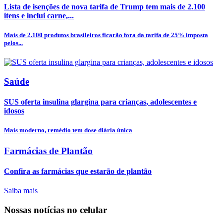
Lista de isenções de nova tarifa de Trump tem mais de 2.100
itens e inclui carne,...
Mais de 2.100 produtos brasileiros ficarão fora da tarifa de 25% imposta
pelos...
Saúde
SUS oferta insulina glargina para crianças, adolescentes e
idosos
Mais moderno, remédio tem dose diária única
Farmácias de Plantão
Confira as farmácias que estarão de plantão
Saiba mais
Nossas notícias
no celular