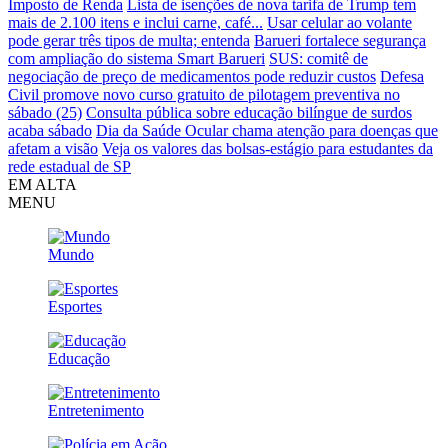
Imposto de Renda
Lista de isenções de nova tarifa de Trump tem
mais de 2.100 itens e inclui carne, café...
Usar celular ao volante
pode gerar três tipos de multa; entenda
Barueri fortalece segurança
com ampliação do sistema Smart Barueri
SUS: comitê de
negociação de preço de medicamentos pode reduzir custos
Defesa
Civil promove novo curso gratuito de pilotagem preventiva no
sábado (25)
Consulta pública sobre educação bilíngue de surdos
acaba sábado
Dia da Saúde Ocular chama atenção para doenças que
afetam a visão
Veja os valores das bolsas-estágio para estudantes da
rede estadual de SP
EM ALTA
MENU
Mundo
Esportes
Educação
Entretenimento