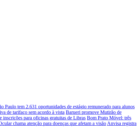
ão Paulo tem 2.631 oportunidades de estágio remunerado para alunos
a de tarifaço sem acordo à vista
Barueri promove Mutirão de
e inscrições para oficinas gratuitas de Libras
Bom Prato Móvel: três
cular chama atenção para doenças que afetam a visão
Anvisa registra