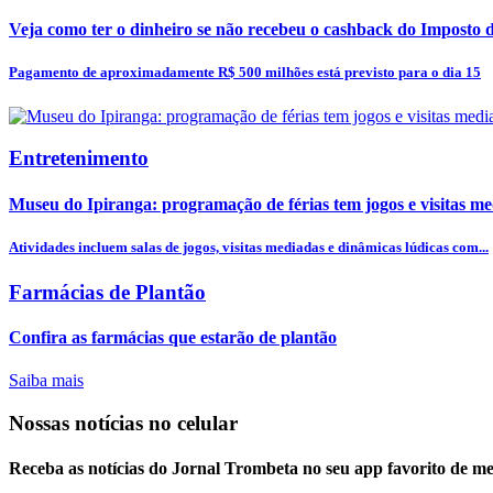
Veja como ter o dinheiro se não recebeu o cashback do Imposto
Pagamento de aproximadamente R$ 500 milhões está previsto para o dia 15
Entretenimento
Museu do Ipiranga: programação de férias tem jogos e visitas m
Atividades incluem salas de jogos, visitas mediadas e dinâmicas lúdicas com...
Farmácias de Plantão
Confira as farmácias que estarão de plantão
Saiba mais
Nossas notícias
no celular
Receba as notícias do Jornal Trombeta no seu app favorito de m