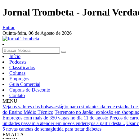
Jornal Trombeta - Jornal Verda
Entrar
Quinta-feira,
06 de Agosto de 2026
Início
Podcasts
Classificados
Colunas
Empregos
Guia Comercial
Cupons de Desconto
Contato
MENU
Veja os valores das bolsas-estágio para estudantes da rede estadual de
do Ensino Médio Técnico
Terremoto no Japão: explosão em shopping 
Empregos com mais de 350 vagas no dia 11 de agosto
Preços de carr
unidades passam a atender em novos endereços a partir desta...
Usar c
5 novas canetas de semaglutida para tratar diabetes
EM ALTA