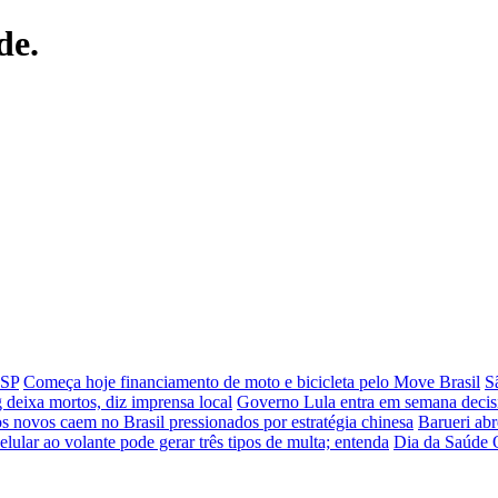
de.
 SP
Começa hoje financiamento de moto e bicicleta pelo Move Brasil
S
deixa mortos, diz imprensa local
Governo Lula entra em semana decisiv
os novos caem no Brasil pressionados por estratégia chinesa
Barueri abr
elular ao volante pode gerar três tipos de multa; entenda
Dia da Saúde O