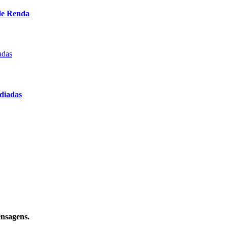
 de Renda
ediadas
ensagens.