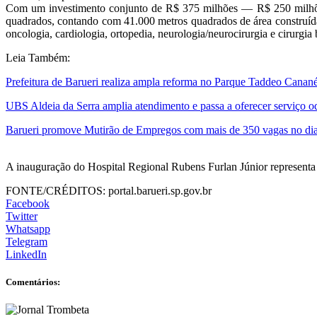
Com um investimento conjunto de R$ 375 milhões — R$ 250 milhões
quadrados, contando com 41.000 metros quadrados de área construída
oncologia, cardiologia, ortopedia, neurologia/neurocirurgia e cirurgia b
Leia Também:
Prefeitura de Barueri realiza ampla reforma no Parque Taddeo Canané
UBS Aldeia da Serra amplia atendimento e passa a oferecer serviço o
Barueri promove Mutirão de Empregos com mais de 350 vagas no dia
A inauguração do Hospital Regional Rubens Furlan Júnior representa 
FONTE/CRÉDITOS:
portal.barueri.sp.gov.br
Facebook
Twitter
Whatsapp
Telegram
LinkedIn
Comentários: