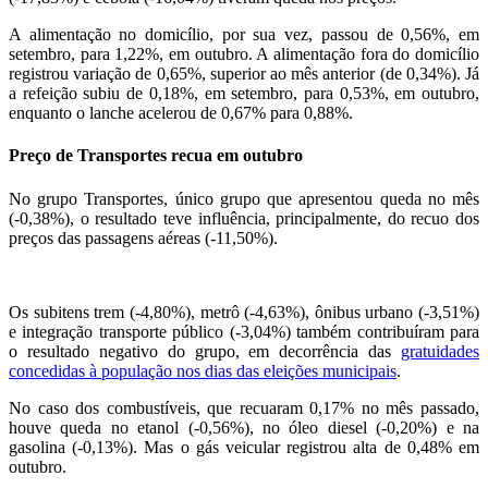
A alimentação no domicílio, por sua vez, passou de 0,56%, em
setembro, para 1,22%, em outubro. A alimentação fora do domicílio
registrou variação de 0,65%, superior ao mês anterior (de 0,34%). Já
a refeição subiu de 0,18%, em setembro, para 0,53%, em outubro,
enquanto o lanche acelerou de 0,67% para 0,88%.
Preço de Transportes recua em outubro
No grupo Transportes, único grupo que apresentou queda no mês
(-0,38%), o resultado teve influência, principalmente, do recuo dos
preços das passagens aéreas (-11,50%).
Os subitens trem (-4,80%), metrô (-4,63%), ônibus urbano (-3,51%)
e integração transporte público (-3,04%) também contribuíram para
o resultado negativo do grupo, em decorrência das
gratuidades
concedidas à população nos dias das eleições municipais
.
No caso dos combustíveis, que recuaram 0,17% no mês passado,
houve queda no etanol (-0,56%), no óleo diesel (-0,20%) e na
gasolina (-0,13%). Mas o gás veicular registrou alta de 0,48% em
outubro.