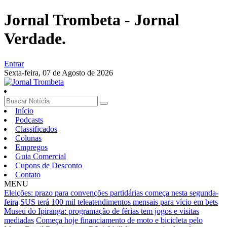
Jornal Trombeta - Jornal
Verdade.
Entrar
Sexta-feira,
07 de Agosto de 2026
Início
Podcasts
Classificados
Colunas
Empregos
Guia Comercial
Cupons de Desconto
Contato
MENU
Eleições: prazo para convenções partidárias começa nesta segunda-
feira
SUS terá 100 mil teleatendimentos mensais para vício em bets
Museu do Ipiranga: programação de férias tem jogos e visitas
mediadas
Começa hoje financiamento de moto e bicicleta pelo