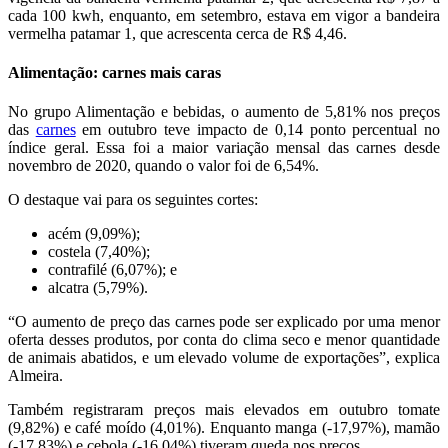
cada 100 kwh, enquanto, em setembro, estava em vigor a bandeira
vermelha patamar 1, que acrescenta cerca de R$ 4,46.
Alimentação: carnes mais caras
No grupo Alimentação e bebidas, o aumento de 5,81% nos preços
das
carnes
em outubro teve impacto de 0,14 ponto percentual no
índice geral. Essa foi a maior variação mensal das carnes desde
novembro de 2020, quando o valor foi de 6,54%.
O destaque vai para os seguintes cortes:
acém (9,09%);
costela (7,40%);
contrafilé (6,07%); e
alcatra (5,79%).
“O aumento de preço das carnes pode ser explicado por uma menor
oferta desses produtos, por conta do clima seco e menor quantidade
de animais abatidos, e um elevado volume de exportações”, explica
Almeira.
Também registraram preços mais elevados em outubro tomate
(9,82%) e café moído (4,01%). Enquanto manga (-17,97%), mamão
(-17,83%) e cebola (-16,04%) tiveram queda nos preços.