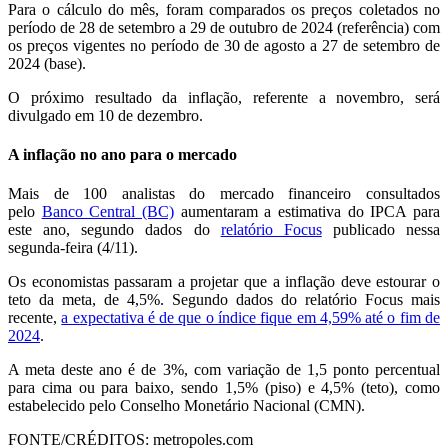
Para o cálculo do mês, foram comparados os preços coletados no
período de 28 de setembro a 29 de outubro de 2024 (referência) com
os preços vigentes no período de 30 de agosto a 27 de setembro de
2024 (base).
O próximo resultado da inflação, referente a novembro, será
divulgado em 10 de dezembro.
A inflação no ano para o mercado
Mais de 100 analistas do mercado financeiro consultados
pelo
Banco Central (BC)
aumentaram a estimativa do IPCA para
este ano, segundo dados do
relatório Focus
publicado nessa
segunda-feira (4/11).
Os economistas passaram a projetar que a inflação deve estourar o
teto da meta, de 4,5%. Segundo dados do relatório Focus mais
recente,
a expectativa é de que o índice fique em 4,59% até o fim de
2024
.
A meta deste ano é de 3%, com variação de 1,5 ponto percentual
para cima ou para baixo, sendo 1,5% (piso) e 4,5% (teto), como
estabelecido pelo Conselho Monetário Nacional (CMN).
FONTE/CRÉDITOS:
metropoles.com