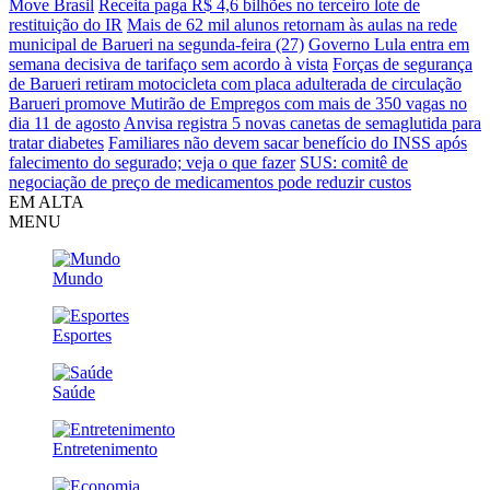
Move Brasil
Receita paga R$ 4,6 bilhões no terceiro lote de
restituição do IR
Mais de 62 mil alunos retornam às aulas na rede
municipal de Barueri na segunda-feira (27)
Governo Lula entra em
semana decisiva de tarifaço sem acordo à vista
Forças de segurança
de Barueri retiram motocicleta com placa adulterada de circulação
Barueri promove Mutirão de Empregos com mais de 350 vagas no
dia 11 de agosto
Anvisa registra 5 novas canetas de semaglutida para
tratar diabetes
Familiares não devem sacar benefício do INSS após
falecimento do segurado; veja o que fazer
SUS: comitê de
negociação de preço de medicamentos pode reduzir custos
EM ALTA
MENU
Mundo
Esportes
Saúde
Entretenimento