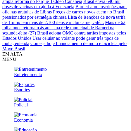
ampla reforma no Parque Taddeo Cananéia
Brasil envia 690 mil
doses de vacinas em ajuda à Venezuela
Barueri abre inscrições para
oficinas gratuitas de Libras
Preços de carros novos caem no Brasil
pressionados por estratégia chinesa
Lista de isenções de nova tarifa
de Trump tem mais de 2.100 itens e inclui carne, café...
Mais de 62
mil alunos retornam às aulas na rede municipal de Barueri na
segunda-feira (27)
Brasil aciona OMC contra tarifas impostas pelos
Estados Unidos
Usar celular ao volante pode gerar três tipos de
multa; entenda
Começa hoje financiamento de moto e bicicleta pelo
Move Brasil
EM ALTA
MENU
Entretenimento
Esportes
Policial
Economia