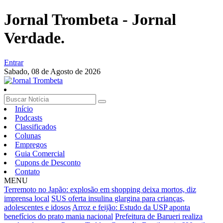
Jornal Trombeta - Jornal
Verdade.
Entrar
Sabado,
08 de Agosto de 2026
Início
Podcasts
Classificados
Colunas
Empregos
Guia Comercial
Cupons de Desconto
Contato
MENU
Terremoto no Japão: explosão em shopping deixa mortos, diz
imprensa local
SUS oferta insulina glargina para crianças,
adolescentes e idosos
Arroz e feijão: Estudo da USP aponta
benefícios do prato mania nacional
Prefeitura de Barueri realiza