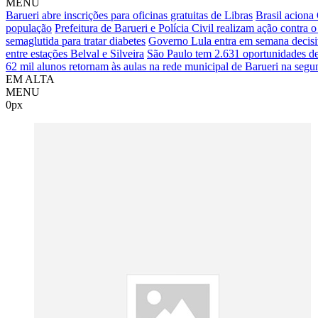
MENU
Barueri abre inscrições para oficinas gratuitas de Libras
Brasil aciona
população
Prefeitura de Barueri e Polícia Civil realizam ação contra 
semaglutida para tratar diabetes
Governo Lula entra em semana decisiv
entre estações Belval e Silveira
São Paulo tem 2.631 oportunidades d
62 mil alunos retornam às aulas na rede municipal de Barueri na segun
EM ALTA
MENU
0px