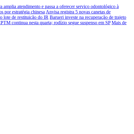
 amplia atendimento e passa a oferecer serviço odontológico à
s por estratégia chinesa
Anvisa registra 5 novas canetas de
o lote de restituição do IR
Barueri investe na recuperação de trajeto
PTM continua nesta quarta; rodízio segue suspenso em SP
Mais de