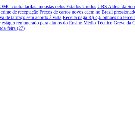
 OMC contra tarifas impostas pelos Estados Unidos
UBS Aldeia da Serra
o crime de receptação
Preços de carros novos caem no Brasil pressionado
a de tarifaço sem acordo à vista
Receita paga R$ 4,6 bilhões no terceir
e estágio remunerado para alunos do Ensino Médio Técnico
Greve da C
da-feira (27)