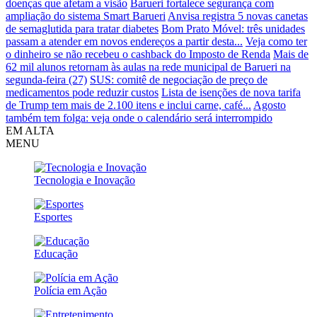
doenças que afetam a visão
Barueri fortalece segurança com
ampliação do sistema Smart Barueri
Anvisa registra 5 novas canetas
de semaglutida para tratar diabetes
Bom Prato Móvel: três unidades
passam a atender em novos endereços a partir desta...
Veja como ter
o dinheiro se não recebeu o cashback do Imposto de Renda
Mais de
62 mil alunos retornam às aulas na rede municipal de Barueri na
segunda-feira (27)
SUS: comitê de negociação de preço de
medicamentos pode reduzir custos
Lista de isenções de nova tarifa
de Trump tem mais de 2.100 itens e inclui carne, café...
Agosto
também tem folga: veja onde o calendário será interrompido
EM ALTA
MENU
Tecnologia e Inovação
Esportes
Educação
Polícia em Ação