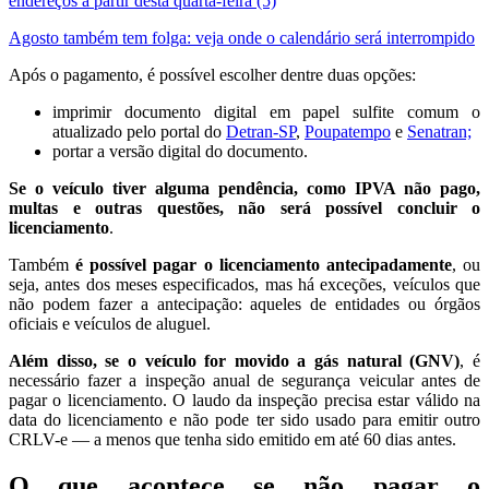
endereços a partir desta quarta-feira (5)
Agosto também tem folga: veja onde o calendário será interrompido
Após o pagamento, é possível escolher dentre duas opções:
imprimir documento digital em papel sulfite comum o
atualizado pelo portal do
Detran-SP
,
Poupatempo
e
Senatran;
portar a versão digital do documento.
Se o veículo tiver alguma pendência, como IPVA não pago,
multas e outras questões, não será possível concluir o
licenciamento
.
Também
é possível pagar o licenciamento antecipadamente
, ou
seja, antes dos meses especificados, mas há exceções, veículos que
não podem fazer a antecipação: aqueles de entidades ou órgãos
oficiais e veículos de aluguel.
Além disso, se o veículo for movido a gás natural (GNV)
, é
necessário fazer a inspeção anual de segurança veicular antes de
pagar o licenciamento. O laudo da inspeção precisa estar válido na
data do licenciamento e não pode ter sido usado para emitir outro
CRLV-e — a menos que tenha sido emitido em até 60 dias antes.
O que acontece se não pagar o