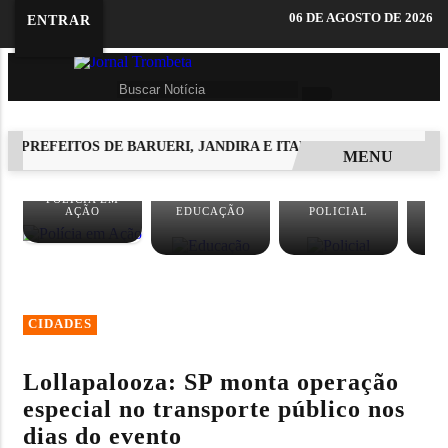
06 DE AGOSTO DE 2026
ENTRAR
PREFEITOS DE BARUERI, JANDIRA E ITAPEVI ANUNCIAM APOIO 
MENU
EM ALTA
POLÍCIA EM
AÇÃO
EDUCAÇÃO
POLICIAL
E
CIDADES
Lollapalooza: SP monta operação
especial no transporte público nos
dias do evento