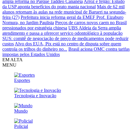
ampla reforma no Parque Taddeo Cananéia
Arroz e feijão: Estudo
da USP aponta benefícios do prato mania nacional
Mais de 62 mil
alunos retornam às aulas na rede municipal de Barueri na segunda-
feira (27)
Prefeitura inicia reforma geral da EMEF Prof. Eizaburo
Nomura, no Jardim Paulista
Preços de carros novos caem no Brasil
pressionados por estratégia chinesa
UBS Aldeia da Serra amplia
atendimento e passa a oferecer serviço odontológico à população
SUS: comitê de negociação de preço de medicamentos pode reduzir
custos
Alvo dos EUA, Pix está no centro de disputa sobre quem
controla os trilhos do dinheiro no...
Brasil aciona OMC contra tarifas
impostas pelos Estados Unidos
EM ALTA
MENU
Esportes
Tecnologia e Inovação
Mundo
Policial