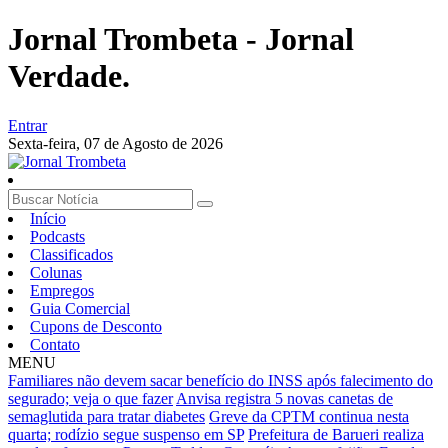
Jornal Trombeta - Jornal
Verdade.
Entrar
Sexta-feira,
07 de Agosto de 2026
Início
Podcasts
Classificados
Colunas
Empregos
Guia Comercial
Cupons de Desconto
Contato
MENU
Familiares não devem sacar benefício do INSS após falecimento do
segurado; veja o que fazer
Anvisa registra 5 novas canetas de
semaglutida para tratar diabetes
Greve da CPTM continua nesta
quarta; rodízio segue suspenso em SP
Prefeitura de Barueri realiza