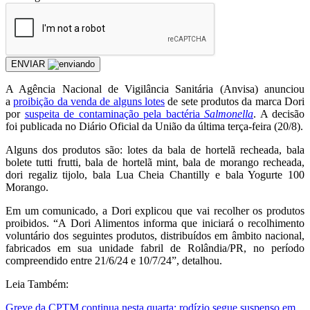
ENVIAR
A Agência Nacional de Vigilância Sanitária (Anvisa) anunciou
a
proibição da venda de alguns lotes
de sete produtos da marca Dori
por
suspeita de contaminação pela bactéria
Salmonella
. A decisão
foi publicada no Diário Oficial da União da última terça-feira (20/8).
Alguns dos produtos são: lotes da bala de hortelã recheada, bala
bolete tutti frutti, bala de hortelã mint, bala de morango recheada,
dori regaliz tijolo, bala Lua Cheia Chantilly e bala Yogurte 100
Morango.
Em um comunicado, a Dori explicou que vai recolher os produtos
proibidos. “A Dori Alimentos informa que iniciará o recolhimento
voluntário dos seguintes produtos, distribuídos em âmbito nacional,
fabricados em sua unidade fabril de Rolândia/PR, no período
compreendido entre 21/6/24 e 10/7/24”, detalhou.
Leia Também:
Greve da CPTM continua nesta quarta; rodízio segue suspenso em