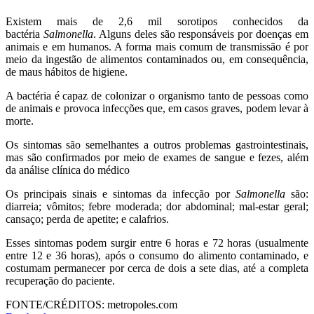
Existem mais de 2,6 mil sorotipos conhecidos da
bactéria
Salmonella
. Alguns deles são responsáveis por doenças em
animais e em humanos. A forma mais comum de transmissão é por
meio da ingestão de alimentos contaminados ou, em consequência,
de maus hábitos de higiene.
A bactéria é capaz de colonizar o organismo tanto de pessoas como
de animais e provoca infecções que, em casos graves, podem levar à
morte.
Os sintomas são semelhantes a outros problemas gastrointestinais,
mas são confirmados por meio de exames de sangue e fezes, além
da análise clínica do médico
Os principais sinais e sintomas da infecção por
Salmonella
são:
diarreia; vômitos; febre moderada; dor abdominal; mal-estar geral;
cansaço; perda de apetite; e calafrios.
Esses sintomas podem surgir entre 6 horas e 72 horas (usualmente
entre 12 e 36 horas), após o consumo do alimento contaminado, e
costumam permanecer por cerca de dois a sete dias, até a completa
recuperação do paciente.
FONTE/CRÉDITOS:
metropoles.com