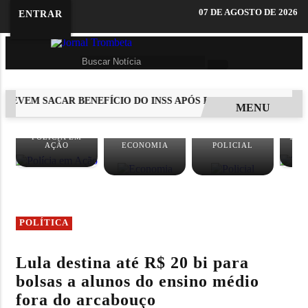
07 DE AGOSTO DE 2026
ENTRAR
EVEM SACAR BENEFÍCIO DO INSS APÓS FALECIMENTO DO SEGU
MENU
EM ALTA
POLÍCIA EM
TEC
AÇÃO
ECONOMIA
POLICIAL
I
POLÍTICA
Lula destina até R$ 20 bi para
bolsas a alunos do ensino médio
fora do arcabouço