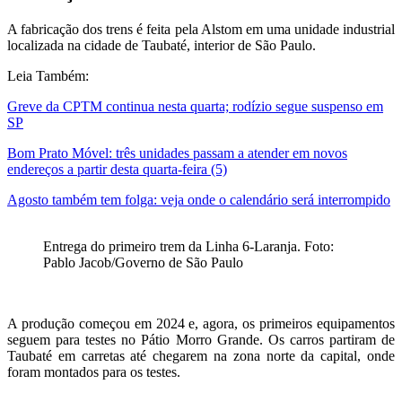
A fabricação dos trens é feita pela Alstom em uma unidade industrial
localizada na cidade de Taubaté, interior de São Paulo.
Leia Também:
Greve da CPTM continua nesta quarta; rodízio segue suspenso em
SP
Bom Prato Móvel: três unidades passam a atender em novos
endereços a partir desta quarta-feira (5)
Agosto também tem folga: veja onde o calendário será interrompido
Entrega do primeiro trem da Linha 6-Laranja. Foto:
Pablo Jacob/Governo de São Paulo
A produção começou em 2024 e, agora, os primeiros equipamentos
seguem para testes no Pátio Morro Grande. Os carros partiram de
Taubaté em carretas até chegarem na zona norte da capital, onde
foram montados para os testes.