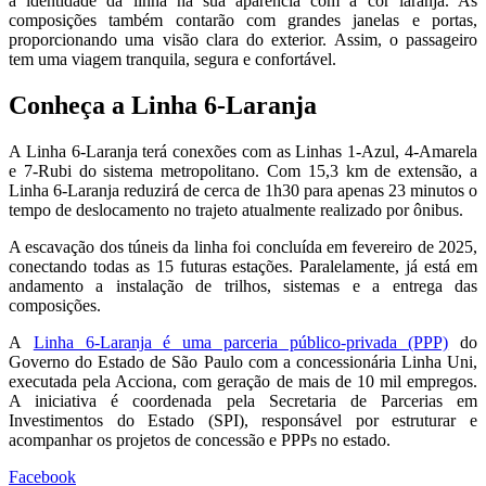
a identidade da linha na sua aparência com a cor laranja. As
composições também contarão com grandes janelas e portas,
proporcionando uma visão clara do exterior. Assim, o passageiro
tem uma viagem tranquila, segura e confortável.
Conheça a Linha 6-Laranja
A Linha 6-Laranja terá conexões com as Linhas 1-Azul, 4-Amarela
e 7-Rubi do sistema metropolitano. Com 15,3 km de extensão, a
Linha 6-Laranja reduzirá de cerca de 1h30 para apenas 23 minutos o
tempo de deslocamento no trajeto atualmente realizado por ônibus.
A escavação dos túneis da linha foi concluída em fevereiro de 2025,
conectando todas as 15 futuras estações. Paralelamente, já está em
andamento a instalação de trilhos, sistemas e a entrega das
composições.
A
Linha 6-Laranja é uma parceria público-privada (PPP)
do
Governo do Estado de São Paulo com a concessionária Linha Uni,
executada pela Acciona, com geração de mais de 10 mil empregos.
A iniciativa é coordenada pela Secretaria de Parcerias em
Investimentos do Estado (SPI), responsável por estruturar e
acompanhar os projetos de concessão e PPPs no estado.
Facebook