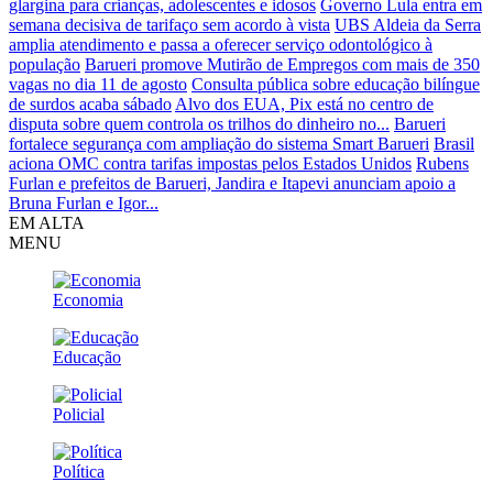
glargina para crianças, adolescentes e idosos
Governo Lula entra em
semana decisiva de tarifaço sem acordo à vista
UBS Aldeia da Serra
amplia atendimento e passa a oferecer serviço odontológico à
população
Barueri promove Mutirão de Empregos com mais de 350
vagas no dia 11 de agosto
Consulta pública sobre educação bilíngue
de surdos acaba sábado
Alvo dos EUA, Pix está no centro de
disputa sobre quem controla os trilhos do dinheiro no...
Barueri
fortalece segurança com ampliação do sistema Smart Barueri
Brasil
aciona OMC contra tarifas impostas pelos Estados Unidos
Rubens
Furlan e prefeitos de Barueri, Jandira e Itapevi anunciam apoio a
Bruna Furlan e Igor...
EM ALTA
MENU
Economia
Educação
Policial
Política