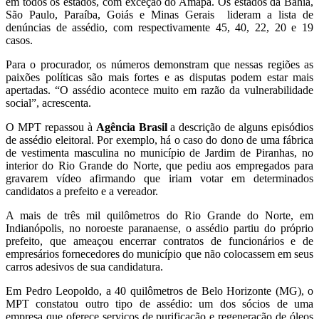
em todos os estados, com exceção do Amapá. Os estados da Bahia,
São Paulo, Paraíba, Goiás e Minas Gerais lideram a lista de
denúncias de assédio, com respectivamente 45, 40, 22, 20 e 19
casos.
Para o procurador, os números demonstram que nessas regiões as
paixões políticas são mais fortes e as disputas podem estar mais
apertadas. “O assédio acontece muito em razão da vulnerabilidade
social”, acrescenta.
O MPT repassou à
Agência Brasil
a descrição de alguns episódios
de assédio eleitoral. Por exemplo, há o caso do dono de uma fábrica
de vestimenta masculina no município de Jardim de Piranhas, no
interior do Rio Grande do Norte, que pediu aos empregados para
gravarem vídeo afirmando que iriam votar em determinados
candidatos a prefeito e a vereador.
A mais de três mil quilômetros do Rio Grande do Norte, em
Indianópolis, no noroeste paranaense, o assédio partiu do próprio
prefeito, que ameaçou encerrar contratos de funcionários e de
empresários fornecedores do município que não colocassem em seus
carros adesivos de sua candidatura.
Em Pedro Leopoldo, a 40 quilômetros de Belo Horizonte (MG), o
MPT constatou outro tipo de assédio: um dos sócios de uma
empresa que oferece serviços de purificação e regeneração de óleos