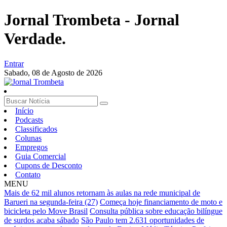
Jornal Trombeta - Jornal
Verdade.
Entrar
Sabado,
08 de Agosto de 2026
Início
Podcasts
Classificados
Colunas
Empregos
Guia Comercial
Cupons de Desconto
Contato
MENU
Mais de 62 mil alunos retornam às aulas na rede municipal de
Barueri na segunda-feira (27)
Começa hoje financiamento de moto e
bicicleta pelo Move Brasil
Consulta pública sobre educação bilíngue
de surdos acaba sábado
São Paulo tem 2.631 oportunidades de