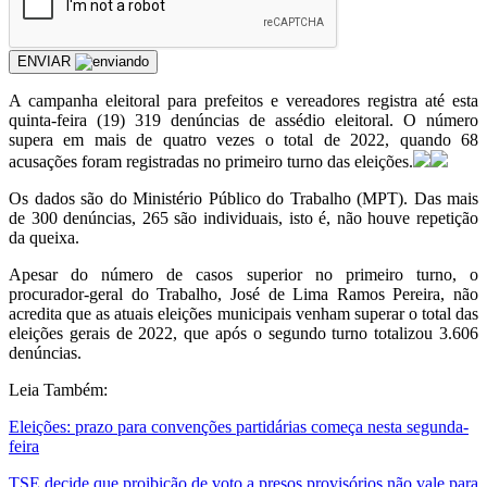
ENVIAR
A campanha eleitoral para prefeitos e vereadores registra até esta
quinta-feira (19) 319 denúncias de assédio eleitoral. O número
supera em mais de quatro vezes o total de 2022, quando 68
acusações foram registradas no primeiro turno das eleições.
Os dados são do Ministério Público do Trabalho (MPT). Das mais
de 300 denúncias, 265 são individuais, isto é, não houve repetição
da queixa.
Apesar do número de casos superior no primeiro turno, o
procurador-geral do Trabalho, José de Lima Ramos Pereira, não
acredita que as atuais eleições municipais venham superar o total das
eleições gerais de 2022, que após o segundo turno totalizou 3.606
denúncias.
Leia Também:
Eleições: prazo para convenções partidárias começa nesta segunda-
feira
TSE decide que proibição de voto a presos provisórios não vale para