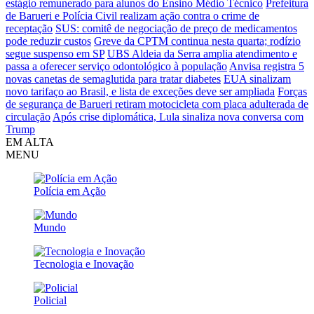
estágio remunerado para alunos do Ensino Médio Técnico
Prefeitura
de Barueri e Polícia Civil realizam ação contra o crime de
receptação
SUS: comitê de negociação de preço de medicamentos
pode reduzir custos
Greve da CPTM continua nesta quarta; rodízio
segue suspenso em SP
UBS Aldeia da Serra amplia atendimento e
passa a oferecer serviço odontológico à população
Anvisa registra 5
novas canetas de semaglutida para tratar diabetes
EUA sinalizam
novo tarifaço ao Brasil, e lista de exceções deve ser ampliada
Forças
de segurança de Barueri retiram motocicleta com placa adulterada de
circulação
Após crise diplomática, Lula sinaliza nova conversa com
Trump
EM ALTA
MENU
Polícia em Ação
Mundo
Tecnologia e Inovação
Policial